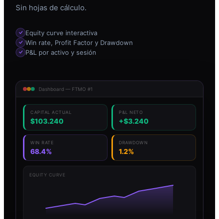
Sin hojas de cálculo.
Equity curve interactiva
Win rate, Profit Factor y Drawdown
P&L por activo y sesión
Dashboard — FTMO #1
CAPITAL ACTUAL
P&L NETO
$103.240
+$3.240
WIN RATE
DRAWDOWN
68.4%
1.2%
EQUITY CURVE