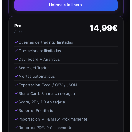
Unirme a la lista
Pro
14,99€
/mes
Cuentas de trading: Ilimitadas
Operaciones: Ilimitadas
Dashboard + Analytics
Score del Trader
Alertas automáticas
Exportación Excel / CSV / JSON
Share Card: Sin marca de agua
Score, PF y DD en tarjeta
Soporte: Prioritario
Importación MT4/MT5: Próximamente
Reportes PDF: Próximamente