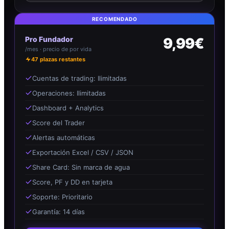
RECOMENDADO
Pro Fundador
9,99€
/mes · precio de por vida
47
plazas restantes
Cuentas de trading: Ilimitadas
Operaciones: Ilimitadas
Dashboard + Analytics
Score del Trader
Alertas automáticas
Exportación Excel / CSV / JSON
Share Card: Sin marca de agua
Score, PF y DD en tarjeta
Soporte: Prioritario
Garantía: 14 días