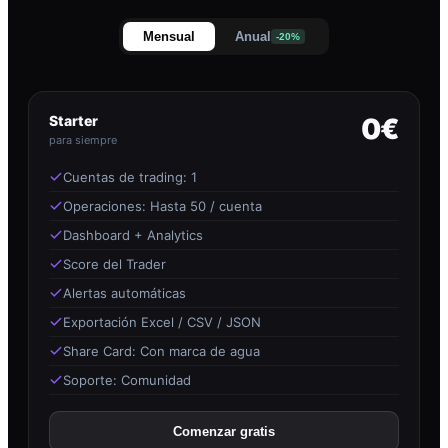
Mensual
Anual
-20%
Starter
0€
para siempre
Cuentas de trading: 1
Operaciones: Hasta 50 / cuenta
Dashboard + Analytics
Score del Trader
Alertas automáticas
Exportación Excel / CSV / JSON
Share Card: Con marca de agua
Soporte: Comunidad
Comenzar gratis