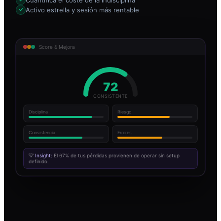
Activo estrella y sesión más rentable
Score & Mejora
72
CONSISTENTE
Disciplina
Riesgo
Consistencia
Errores
💡
Insight:
El 67% de tus pérdidas provienen de operar sin setup
definido.