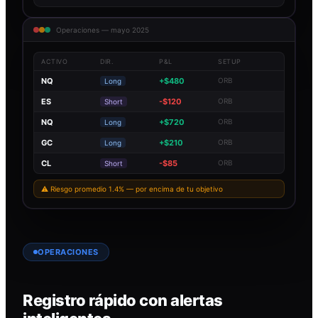
Operaciones — mayo 2025
ACTIVO
DIR.
P&L
SETUP
NQ
+$480
ORB
Long
ES
-$120
ORB
Short
NQ
+$720
ORB
Long
GC
+$210
ORB
Long
CL
-$85
ORB
Short
⚠ Riesgo promedio 1.4% — por encima de tu objetivo
OPERACIONES
Registro rápido con alertas