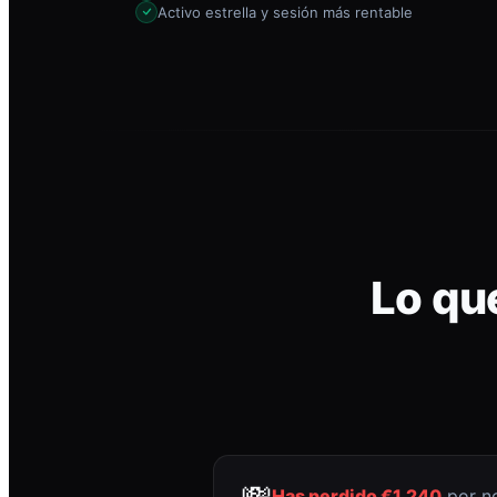
Activo estrella y sesión más rentable
Lo qu
💸
Has perdido €1.240
por no