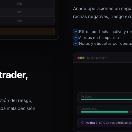
ORB
Añade operaciones en segun
ORB
rachas negativas, riesgo exc
ORB
Filtros por fecha, activo y re
Alertas en tiempo real
Notas y etiquetas por opera
Score & Mejora
rader,
Disciplina
tión del riesgo,
ada mala decisión.
Consistencia
💡
Insight:
El 67% de tus pérdidas pr