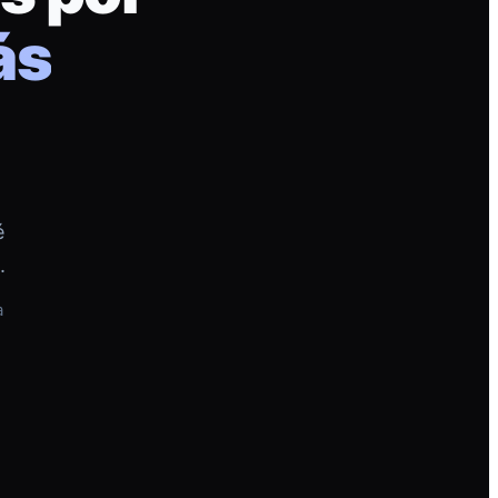
ás
é
.
a