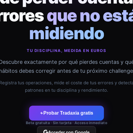
rrores
que no est
midiendo
TU DISCIPLINA, MEDIDA EN EUROS
Descubre exactamente por qué pierdes cuentas y qu
hábitos debes corregir antes de tu próximo challenge
Registra tus operaciones, mide el coste de tus errores y detect
patrones en tu disciplina y rendimiento.
Probar Tradaxia gratis
Beta gratuita · Sin tarjeta · Acceso inmediato
Acceder con Google