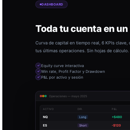
DASHBOARD
Toda tu cuenta en un
Curva de capital en tiempo real, 6 KPIs clave,
tus últimas operaciones. Sin hojas de cálculo.
Equity curve interactiva
Win rate, Profit Factor y Drawdown
P&L por activo y sesión
Operaciones — mayo 2025
ACTIVO
DIR.
P&L
NQ
+$480
Long
ES
-$120
Short