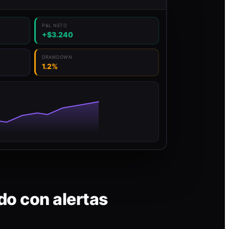
P&L NETO
+$3.240
DRAWDOWN
1.2%
do con alertas