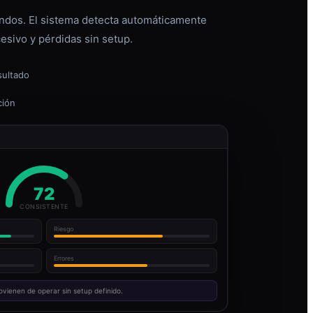
dos. El sistema detecta automáticamente
esivo y pérdidas sin setup.
sultado
ción
72
CONSISTENTE
Riesgo
Errores
ovienen de operar sin setup definido.