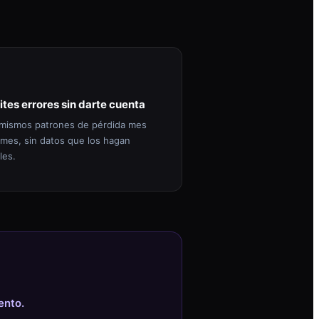
ites errores sin darte cuenta
mismos patrones de pérdida mes
 mes, sin datos que los hagan
les.
ento.