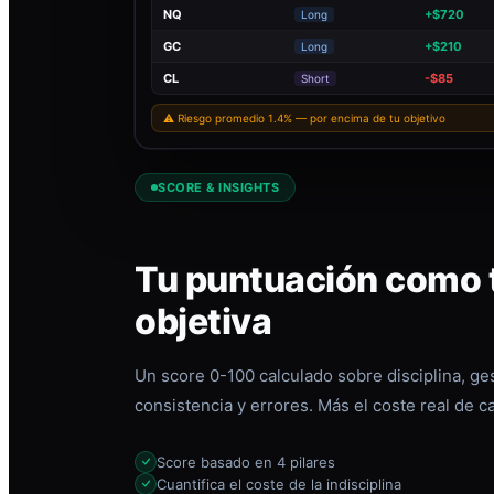
NQ
+$720
Long
GC
+$210
Long
CL
-$85
Short
⚠ Riesgo promedio 1.4% — por encima de tu objetivo
SCORE & INSIGHTS
Tu puntuación como t
objetiva
Un score 0-100 calculado sobre disciplina, ges
consistencia y errores. Más el coste real de c
Score basado en 4 pilares
Cuantifica el coste de la indisciplina