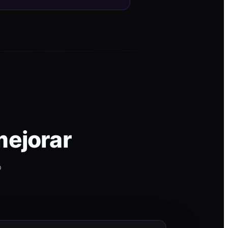
mejorar
p