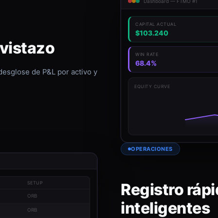
Dashboard — FTMO #1
CAPITAL ACTUAL
$103.240
 vistazo
WIN RATE
68.4%
 desglose de P&L por activo y
EQUITY CURVE
OPERACIONES
Registro rápi
SETUP
ORB
inteligentes
ORB