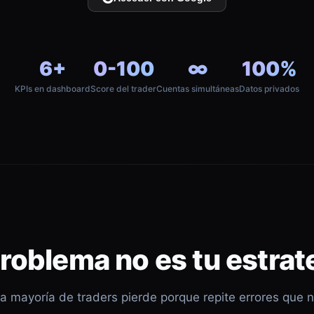
6+
0-100
∞
100%
KPIs en dashboard
Score del trader
Cuentas simultáneas
Datos privados
problema no es tu estrat
a mayoría de traders pierde porque repite errores que 