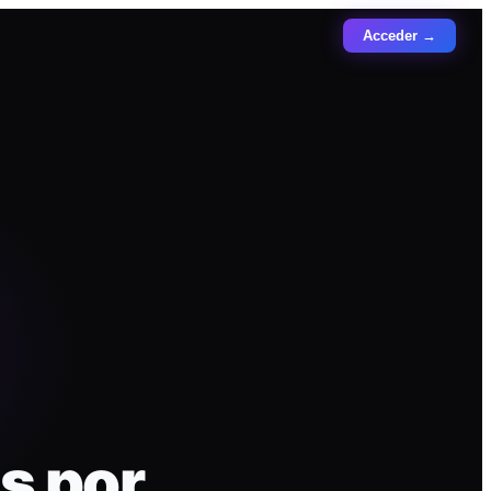
Acceder →
s por