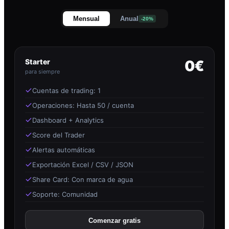
Mensual
Anual
-20%
Starter
0€
para siempre
Cuentas de trading: 1
Operaciones: Hasta 50 / cuenta
Dashboard + Analytics
Score del Trader
Alertas automáticas
Exportación Excel / CSV / JSON
Share Card: Con marca de agua
Soporte: Comunidad
Comenzar gratis