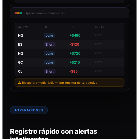
Operaciones — mayo 2025
ACTIVO
DIR.
P&L
SETUP
NQ
+$480
ORB
Long
ES
-$120
ORB
Short
NQ
+$720
ORB
Long
GC
+$210
ORB
Long
CL
-$85
ORB
Short
⚠ Riesgo promedio 1.4% — por encima de tu objetivo
OPERACIONES
Registro rápido con alertas