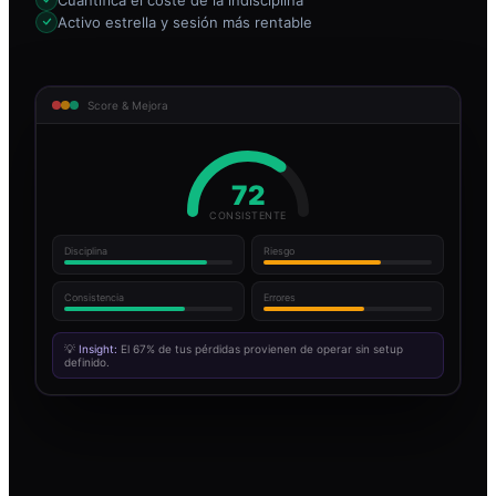
Activo estrella y sesión más rentable
Score & Mejora
72
CONSISTENTE
Disciplina
Riesgo
Consistencia
Errores
💡
Insight:
El 67% de tus pérdidas provienen de operar sin setup
definido.