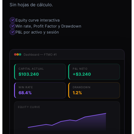
Sin hojas de cálculo.
Equity curve interactiva
Win rate, Profit Factor y Drawdown
P&L por activo y sesión
Dashboard — FTMO #1
CAPITAL ACTUAL
P&L NETO
$103.240
+$3.240
WIN RATE
DRAWDOWN
68.4%
1.2%
EQUITY CURVE