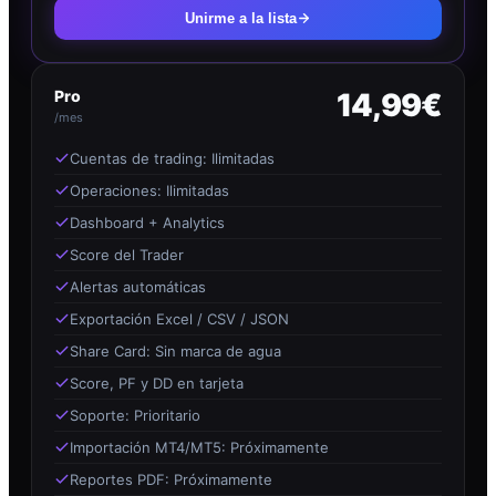
Unirme a la lista
Pro
14,99€
/mes
Cuentas de trading: Ilimitadas
Operaciones: Ilimitadas
Dashboard + Analytics
Score del Trader
Alertas automáticas
Exportación Excel / CSV / JSON
Share Card: Sin marca de agua
Score, PF y DD en tarjeta
Soporte: Prioritario
Importación MT4/MT5: Próximamente
Reportes PDF: Próximamente