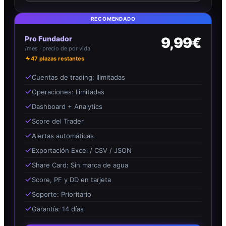
RECOMENDADO
Pro Fundador
9,99€
/mes · precio de por vida
47
plazas restantes
Cuentas de trading: Ilimitadas
Operaciones: Ilimitadas
Dashboard + Analytics
Score del Trader
Alertas automáticas
Exportación Excel / CSV / JSON
Share Card: Sin marca de agua
Score, PF y DD en tarjeta
Soporte: Prioritario
Garantía: 14 días