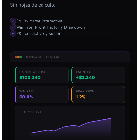
Sin hojas de cálculo.
Equity curve interactiva
Win rate, Profit Factor y Drawdown
P&L por activo y sesión
Dashboard — FTMO #1
CAPITAL ACTUAL
P&L NETO
$103.240
+$3.240
WIN RATE
DRAWDOWN
68.4%
1.2%
EQUITY CURVE