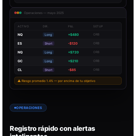
Operaciones — mayo 2025
ACTIVO
DIR.
P&L
SETUP
NQ
+$480
ORB
Long
ES
-$120
ORB
Short
NQ
+$720
ORB
Long
GC
+$210
ORB
Long
CL
-$85
ORB
Short
⚠ Riesgo promedio 1.4% — por encima de tu objetivo
OPERACIONES
Registro rápido con alertas