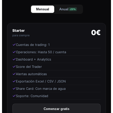
Mensual
Anual
-20%
Starter
0€
para siempre
Cuentas de trading: 1
Operaciones: Hasta 50 / cuenta
Dashboard + Analytics
Score del Trader
Alertas automáticas
Exportación Excel / CSV / JSON
Share Card: Con marca de agua
Soporte: Comunidad
Comenzar gratis