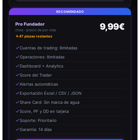
RECOMENDADO
Pro Fundador
9,99€
/mes · precio de por vida
47
plazas restantes
Cuentas de trading: Ilimitadas
Operaciones: Ilimitadas
Dashboard + Analytics
Score del Trader
Alertas automáticas
Exportación Excel / CSV / JSON
Share Card: Sin marca de agua
Score, PF y DD en tarjeta
Soporte: Prioritario
Garantía: 14 días