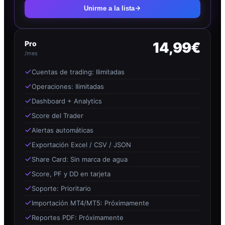
Unirme a la lista
Pro
14,99€
/mes
Cuentas de trading: Ilimitadas
Operaciones: Ilimitadas
Dashboard + Analytics
Score del Trader
Alertas automáticas
Exportación Excel / CSV / JSON
Share Card: Sin marca de agua
Score, PF y DD en tarjeta
Soporte: Prioritario
Importación MT4/MT5: Próximamente
Reportes PDF: Próximamente