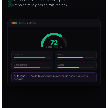
Activo estrella y sesión más rentable
Score & Mejora
72
CONSISTENTE
Disciplina
Riesgo
Consistencia
Errores
💡
Insight:
El 67% de tus pérdidas provienen de operar sin setup
definido.