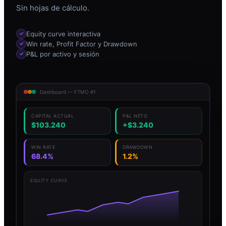
Sin hojas de cálculo.
Equity curve interactiva
Win rate, Profit Factor y Drawdown
P&L por activo y sesión
Dashboard — FTMO #1
CAPITAL ACTUAL
P&L NETO
$103.240
+$3.240
WIN RATE
DRAWDOWN
68.4%
1.2%
EQUITY CURVE