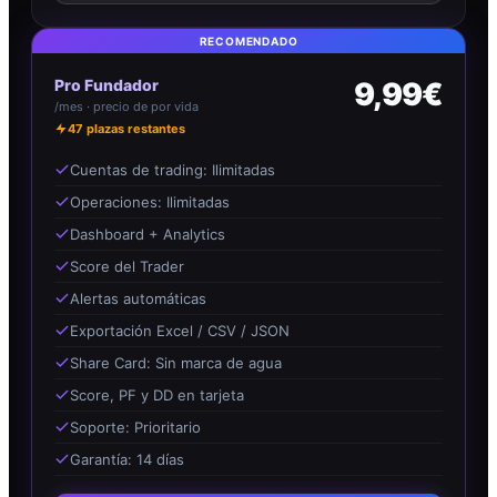
RECOMENDADO
Pro Fundador
9,99€
/mes · precio de por vida
47
plazas restantes
Cuentas de trading: Ilimitadas
Operaciones: Ilimitadas
Dashboard + Analytics
Score del Trader
Alertas automáticas
Exportación Excel / CSV / JSON
Share Card: Sin marca de agua
Score, PF y DD en tarjeta
Soporte: Prioritario
Garantía: 14 días