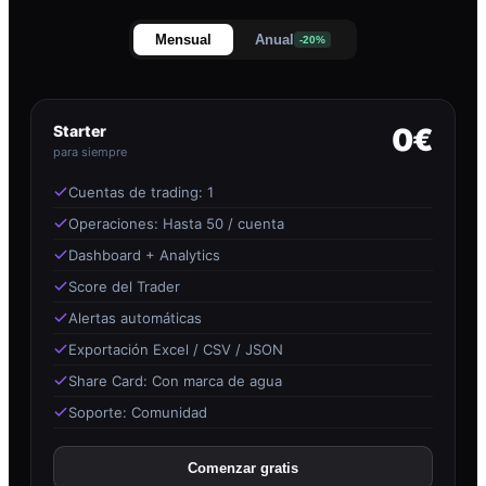
Mensual
Anual
-20%
Starter
0€
para siempre
Cuentas de trading: 1
Operaciones: Hasta 50 / cuenta
Dashboard + Analytics
Score del Trader
Alertas automáticas
Exportación Excel / CSV / JSON
Share Card: Con marca de agua
Soporte: Comunidad
Comenzar gratis