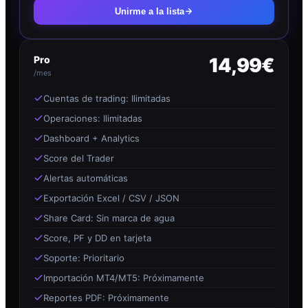
Unirme a la lista
Pro
14,99€
/mes
Cuentas de trading: Ilimitadas
Operaciones: Ilimitadas
Dashboard + Analytics
Score del Trader
Alertas automáticas
Exportación Excel / CSV / JSON
Share Card: Sin marca de agua
Score, PF y DD en tarjeta
Soporte: Prioritario
Importación MT4/MT5: Próximamente
Reportes PDF: Próximamente