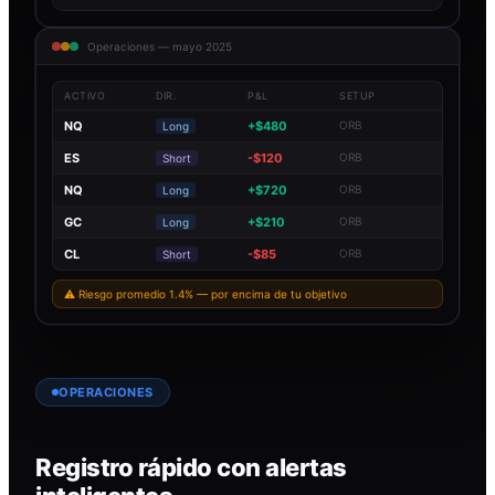
Operaciones — mayo 2025
ACTIVO
DIR.
P&L
SETUP
NQ
+$480
ORB
Long
ES
-$120
ORB
Short
NQ
+$720
ORB
Long
GC
+$210
ORB
Long
CL
-$85
ORB
Short
⚠ Riesgo promedio 1.4% — por encima de tu objetivo
OPERACIONES
Registro rápido con alertas