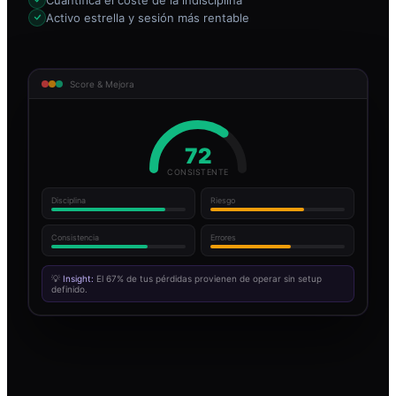
Activo estrella y sesión más rentable
Score & Mejora
72
CONSISTENTE
Disciplina
Riesgo
Consistencia
Errores
💡
Insight:
El 67% de tus pérdidas provienen de operar sin setup
definido.