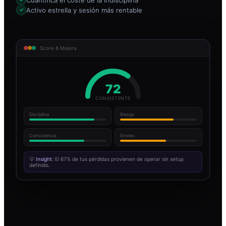
Activo estrella y sesión más rentable
Score & Mejora
72
CONSISTENTE
Disciplina
Riesgo
Consistencia
Errores
💡
Insight:
El 67% de tus pérdidas provienen de operar sin setup
definido.