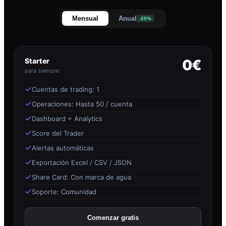
Mensual
Anual
-20%
Starter
0€
para siempre
Cuentas de trading: 1
Operaciones: Hasta 50 / cuenta
Dashboard + Analytics
Score del Trader
Alertas automáticas
Exportación Excel / CSV / JSON
Share Card: Con marca de agua
Soporte: Comunidad
Comenzar gratis