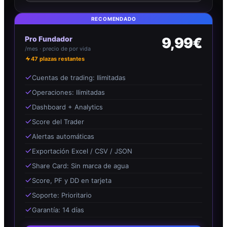
RECOMENDADO
Pro Fundador
9,99€
/mes · precio de por vida
47
plazas restantes
Cuentas de trading: Ilimitadas
Operaciones: Ilimitadas
Dashboard + Analytics
Score del Trader
Alertas automáticas
Exportación Excel / CSV / JSON
Share Card: Sin marca de agua
Score, PF y DD en tarjeta
Soporte: Prioritario
Garantía: 14 días