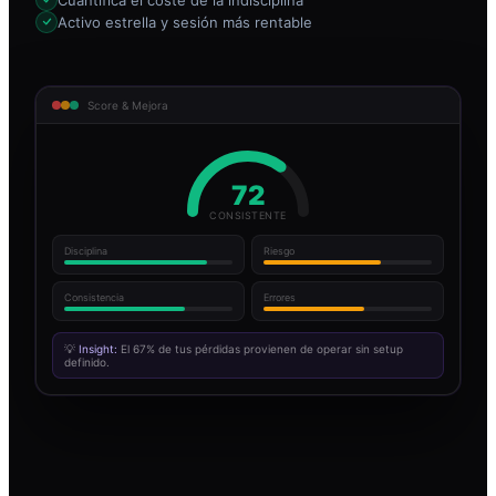
Activo estrella y sesión más rentable
Score & Mejora
72
CONSISTENTE
Disciplina
Riesgo
Consistencia
Errores
💡
Insight:
El 67% de tus pérdidas provienen de operar sin setup
definido.