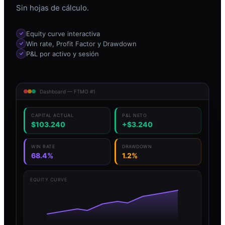
Sin hojas de cálculo.
Equity curve interactiva
Win rate, Profit Factor y Drawdown
P&L por activo y sesión
Dashboard — FTMO #1
CAPITAL ACTUAL
P&L NETO
$103.240
+$3.240
WIN RATE
DRAWDOWN
68.4%
1.2%
EQUITY CURVE