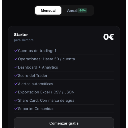
Mensual
Anual
-20%
Starter
0€
para siempre
Cuentas de trading: 1
Operaciones: Hasta 50 / cuenta
Dashboard + Analytics
Score del Trader
Alertas automáticas
Exportación Excel / CSV / JSON
Share Card: Con marca de agua
Soporte: Comunidad
Comenzar gratis