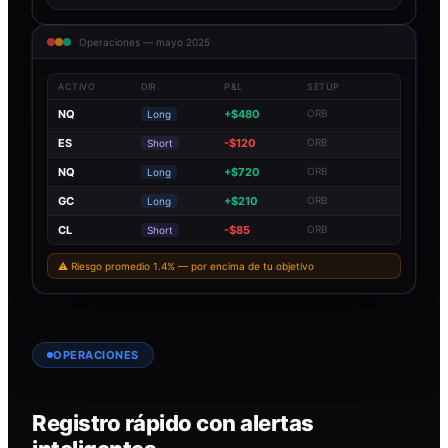
Operaciones — mayo 2025
ACTIVO
DIR.
P&L
SETUP
NQ
+$480
ORB
Long
ES
-$120
ORB
Short
NQ
+$720
ORB
Long
GC
+$210
ORB
Long
CL
-$85
ORB
Short
⚠ Riesgo promedio 1.4% — por encima de tu objetivo
OPERACIONES
Registro rápido con alertas