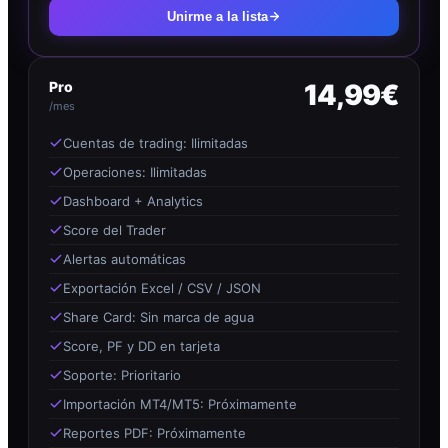
Unirme a la lista
Pro
14,99€
/mes
Cuentas de trading: Ilimitadas
Operaciones: Ilimitadas
Dashboard + Analytics
Score del Trader
Alertas automáticas
Exportación Excel / CSV / JSON
Share Card: Sin marca de agua
Score, PF y DD en tarjeta
Soporte: Prioritario
Importación MT4/MT5: Próximamente
Reportes PDF: Próximamente