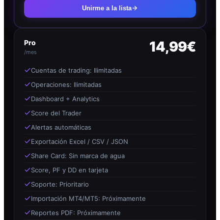
Unirme a la lista
Pro
14,99€
/mes
Cuentas de trading: Ilimitadas
Operaciones: Ilimitadas
Dashboard + Analytics
Score del Trader
Alertas automáticas
Exportación Excel / CSV / JSON
Share Card: Sin marca de agua
Score, PF y DD en tarjeta
Soporte: Prioritario
Importación MT4/MT5: Próximamente
Reportes PDF: Próximamente