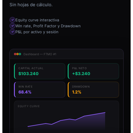
Sin hojas de cálculo.
Equity curve interactiva
Win rate, Profit Factor y Drawdown
P&L por activo y sesión
Dashboard — FTMO #1
CAPITAL ACTUAL
P&L NETO
$103.240
+$3.240
WIN RATE
DRAWDOWN
68.4%
1.2%
EQUITY CURVE