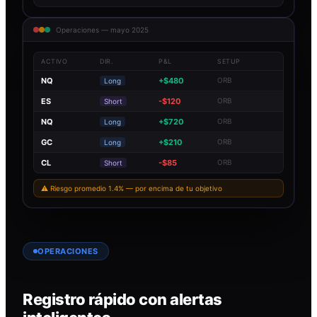
Operaciones — mayo 2025
ACTIVO
DIR.
P&L
SETUP
NQ
+$480
ORB
Long
ES
-$120
ORB
Short
NQ
+$720
ORB
Long
GC
+$210
ORB
Long
CL
-$85
ORB
Short
⚠ Riesgo promedio 1.4% — por encima de tu objetivo
OPERACIONES
Registro rápido con alertas