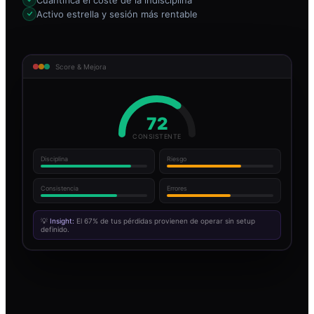
Activo estrella y sesión más rentable
Score & Mejora
72
CONSISTENTE
Disciplina
Riesgo
Consistencia
Errores
💡
Insight:
El 67% de tus pérdidas provienen de operar sin setup
definido.