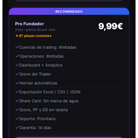
RECOMENDADO
Pro Fundador
9,99€
/mes · precio de por vida
47
plazas restantes
Cuentas de trading: Ilimitadas
Operaciones: Ilimitadas
Dashboard + Analytics
Score del Trader
Alertas automáticas
Exportación Excel / CSV / JSON
Share Card: Sin marca de agua
Score, PF y DD en tarjeta
Soporte: Prioritario
Garantía: 14 días