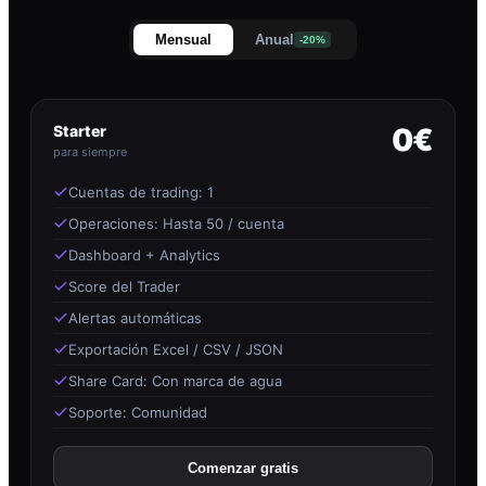
Mensual
Anual
-20%
Starter
0€
para siempre
Cuentas de trading: 1
Operaciones: Hasta 50 / cuenta
Dashboard + Analytics
Score del Trader
Alertas automáticas
Exportación Excel / CSV / JSON
Share Card: Con marca de agua
Soporte: Comunidad
Comenzar gratis