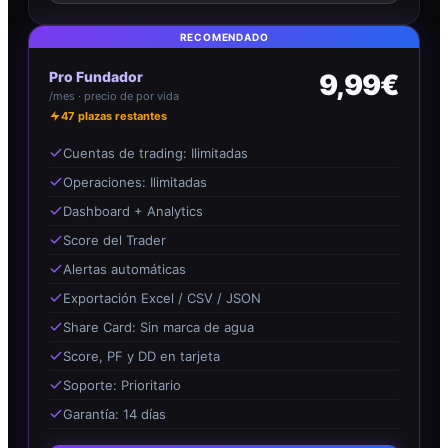
RECOMENDADO
Pro Fundador
9,99€
/mes · precio de por vida
47
plazas restantes
Cuentas de trading: Ilimitadas
Operaciones: Ilimitadas
Dashboard + Analytics
Score del Trader
Alertas automáticas
Exportación Excel / CSV / JSON
Share Card: Sin marca de agua
Score, PF y DD en tarjeta
Soporte: Prioritario
Garantía: 14 días