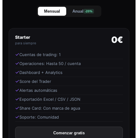
Mensual
Anual
-20%
Starter
0€
para siempre
Cuentas de trading: 1
Operaciones: Hasta 50 / cuenta
Dashboard + Analytics
Score del Trader
Alertas automáticas
Exportación Excel / CSV / JSON
Share Card: Con marca de agua
Soporte: Comunidad
Comenzar gratis