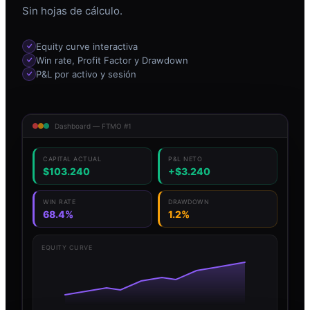
Sin hojas de cálculo.
Equity curve interactiva
Win rate, Profit Factor y Drawdown
P&L por activo y sesión
Dashboard — FTMO #1
CAPITAL ACTUAL
P&L NETO
$103.240
+$3.240
WIN RATE
DRAWDOWN
68.4%
1.2%
EQUITY CURVE