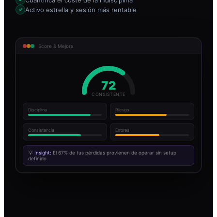
Activo estrella y sesión más rentable
Score & Mejora
72
CONSISTENTE
Disciplina
Riesgo
Consistencia
Errores
💡
Insight:
El 67% de tus pérdidas provienen de operar sin setup
definido.