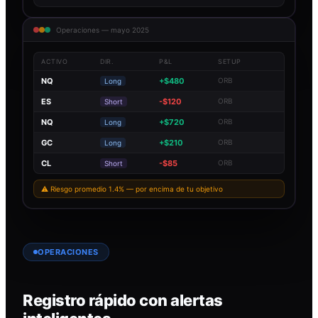
Operaciones — mayo 2025
ACTIVO
DIR.
P&L
SETUP
NQ
+$480
ORB
Long
ES
-$120
ORB
Short
NQ
+$720
ORB
Long
GC
+$210
ORB
Long
CL
-$85
ORB
Short
⚠ Riesgo promedio 1.4% — por encima de tu objetivo
OPERACIONES
Registro rápido con alertas