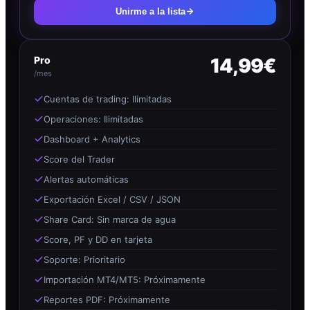
Unirme a la lista
Pro
14,99€
/mes
Cuentas de trading: Ilimitadas
Operaciones: Ilimitadas
Dashboard + Analytics
Score del Trader
Alertas automáticas
Exportación Excel / CSV / JSON
Share Card: Sin marca de agua
Score, PF y DD en tarjeta
Soporte: Prioritario
Importación MT4/MT5: Próximamente
Reportes PDF: Próximamente