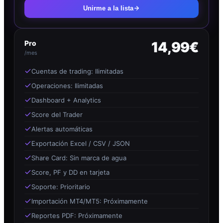
Unirme a la lista
Pro
14,99€
/mes
Cuentas de trading: Ilimitadas
Operaciones: Ilimitadas
Dashboard + Analytics
Score del Trader
Alertas automáticas
Exportación Excel / CSV / JSON
Share Card: Sin marca de agua
Score, PF y DD en tarjeta
Soporte: Prioritario
Importación MT4/MT5: Próximamente
Reportes PDF: Próximamente