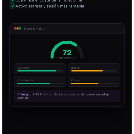
Activo estrella y sesión más rentable
Score & Mejora
72
CONSISTENTE
Disciplina
Riesgo
Consistencia
Errores
💡
Insight:
El 67% de tus pérdidas provienen de operar sin setup
definido.