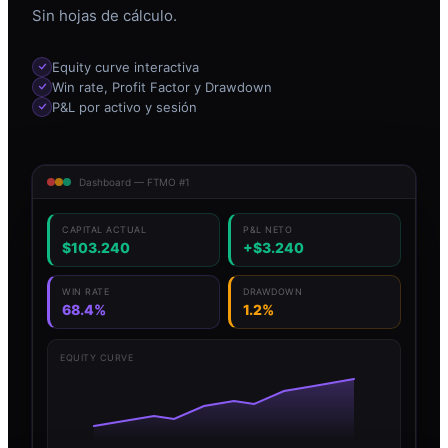
Sin hojas de cálculo.
Equity curve interactiva
Win rate, Profit Factor y Drawdown
P&L por activo y sesión
Dashboard — FTMO #1
CAPITAL ACTUAL
P&L NETO
$103.240
+$3.240
WIN RATE
DRAWDOWN
68.4%
1.2%
EQUITY CURVE