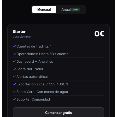
Mensual
Anual
-20%
Starter
0€
para siempre
Cuentas de trading: 1
Operaciones: Hasta 50 / cuenta
Dashboard + Analytics
Score del Trader
Alertas automáticas
Exportación Excel / CSV / JSON
Share Card: Con marca de agua
Soporte: Comunidad
Comenzar gratis