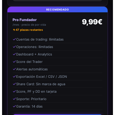
RECOMENDADO
Pro Fundador
9,99€
/mes · precio de por vida
47
plazas restantes
Cuentas de trading: Ilimitadas
Operaciones: Ilimitadas
Dashboard + Analytics
Score del Trader
Alertas automáticas
Exportación Excel / CSV / JSON
Share Card: Sin marca de agua
Score, PF y DD en tarjeta
Soporte: Prioritario
Garantía: 14 días