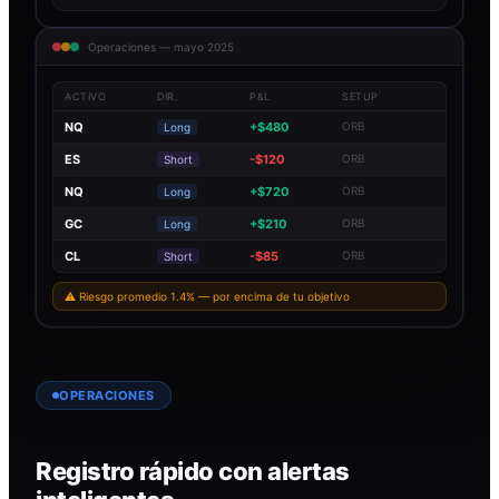
Operaciones — mayo 2025
ACTIVO
DIR.
P&L
SETUP
NQ
+$480
ORB
Long
ES
-$120
ORB
Short
NQ
+$720
ORB
Long
GC
+$210
ORB
Long
CL
-$85
ORB
Short
⚠ Riesgo promedio 1.4% — por encima de tu objetivo
OPERACIONES
Registro rápido con alertas