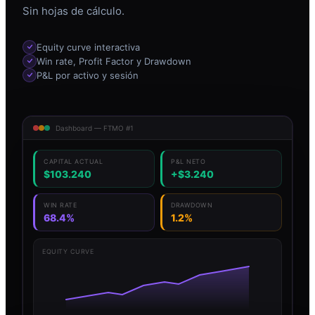
Sin hojas de cálculo.
Equity curve interactiva
Win rate, Profit Factor y Drawdown
P&L por activo y sesión
Dashboard — FTMO #1
CAPITAL ACTUAL
P&L NETO
$103.240
+$3.240
WIN RATE
DRAWDOWN
68.4%
1.2%
EQUITY CURVE