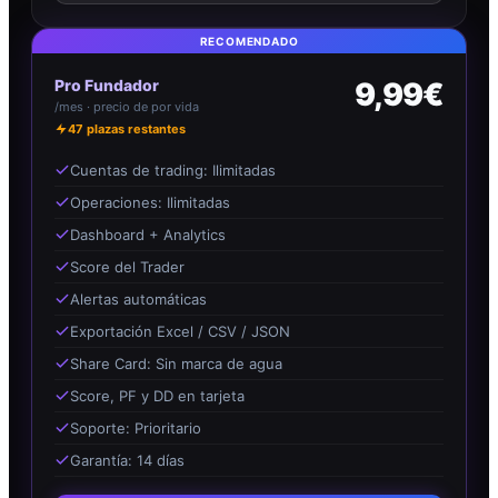
RECOMENDADO
Pro Fundador
9,99€
/mes · precio de por vida
47
plazas restantes
Cuentas de trading: Ilimitadas
Operaciones: Ilimitadas
Dashboard + Analytics
Score del Trader
Alertas automáticas
Exportación Excel / CSV / JSON
Share Card: Sin marca de agua
Score, PF y DD en tarjeta
Soporte: Prioritario
Garantía: 14 días