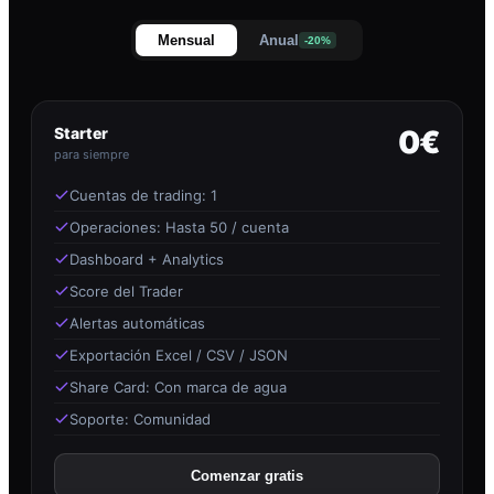
Mensual
Anual
-20%
Starter
0€
para siempre
Cuentas de trading: 1
Operaciones: Hasta 50 / cuenta
Dashboard + Analytics
Score del Trader
Alertas automáticas
Exportación Excel / CSV / JSON
Share Card: Con marca de agua
Soporte: Comunidad
Comenzar gratis