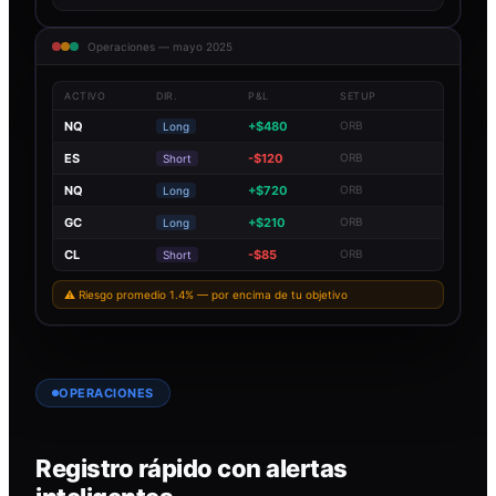
Operaciones — mayo 2025
ACTIVO
DIR.
P&L
SETUP
NQ
+$480
ORB
Long
ES
-$120
ORB
Short
NQ
+$720
ORB
Long
GC
+$210
ORB
Long
CL
-$85
ORB
Short
⚠ Riesgo promedio 1.4% — por encima de tu objetivo
OPERACIONES
Registro rápido con alertas