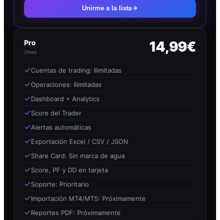
Unirme a la lista
Pro
14,99€
/mes
Cuentas de trading: Ilimitadas
Operaciones: Ilimitadas
Dashboard + Analytics
Score del Trader
Alertas automáticas
Exportación Excel / CSV / JSON
Share Card: Sin marca de agua
Score, PF y DD en tarjeta
Soporte: Prioritario
Importación MT4/MT5: Próximamente
Reportes PDF: Próximamente