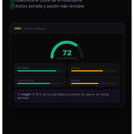
Activo estrella y sesión más rentable
Score & Mejora
72
CONSISTENTE
Disciplina
Riesgo
Consistencia
Errores
💡
Insight:
El 67% de tus pérdidas provienen de operar sin setup
definido.