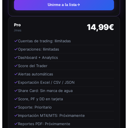
Unirme a la lista
Pro
14,99€
/mes
Cuentas de trading: Ilimitadas
Operaciones: Ilimitadas
Dashboard + Analytics
Score del Trader
Alertas automáticas
Exportación Excel / CSV / JSON
Share Card: Sin marca de agua
Score, PF y DD en tarjeta
Soporte: Prioritario
Importación MT4/MT5: Próximamente
Reportes PDF: Próximamente