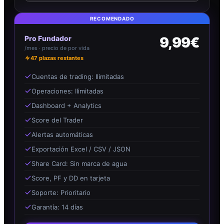
RECOMENDADO
Pro Fundador
9,99€
/mes · precio de por vida
47
plazas restantes
Cuentas de trading: Ilimitadas
Operaciones: Ilimitadas
Dashboard + Analytics
Score del Trader
Alertas automáticas
Exportación Excel / CSV / JSON
Share Card: Sin marca de agua
Score, PF y DD en tarjeta
Soporte: Prioritario
Garantía: 14 días