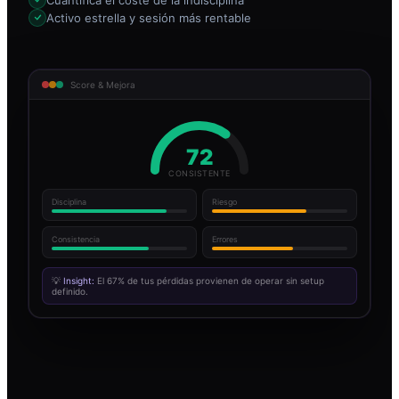
Activo estrella y sesión más rentable
Score & Mejora
72
CONSISTENTE
Disciplina
Riesgo
Consistencia
Errores
💡
Insight:
El 67% de tus pérdidas provienen de operar sin setup
definido.