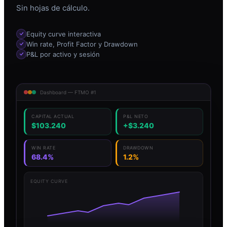
Sin hojas de cálculo.
Equity curve interactiva
Win rate, Profit Factor y Drawdown
P&L por activo y sesión
Dashboard — FTMO #1
CAPITAL ACTUAL
P&L NETO
$103.240
+$3.240
WIN RATE
DRAWDOWN
68.4%
1.2%
EQUITY CURVE