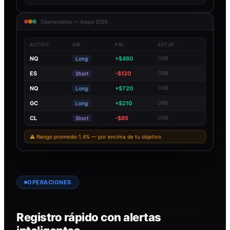
Operaciones — mayo 2025
ACTIVO
DIR.
P&L
SETUP
NQ
+$480
ORB
Long
ES
-$120
ORB
Short
NQ
+$720
ORB
Long
GC
+$210
ORB
Long
CL
-$85
ORB
Short
⚠ Riesgo promedio 1.4% — por encima de tu objetivo
OPERACIONES
Registro rápido con alertas