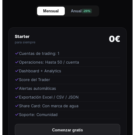
Mensual
Anual
-20%
Starter
0€
para siempre
Cuentas de trading: 1
Operaciones: Hasta 50 / cuenta
Dashboard + Analytics
Score del Trader
Alertas automáticas
Exportación Excel / CSV / JSON
Share Card: Con marca de agua
Soporte: Comunidad
Comenzar gratis