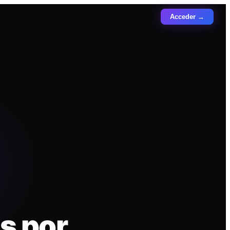
Acceder →
s por