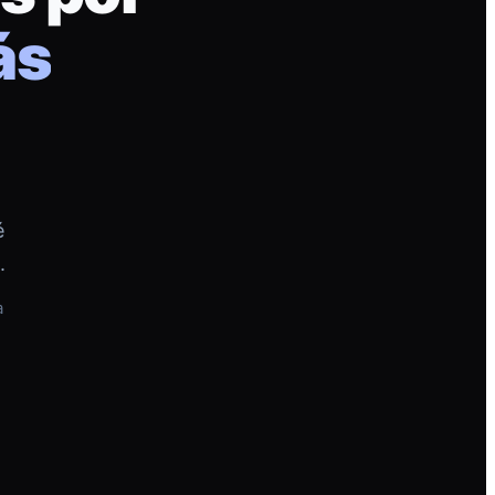
ás
é
.
a