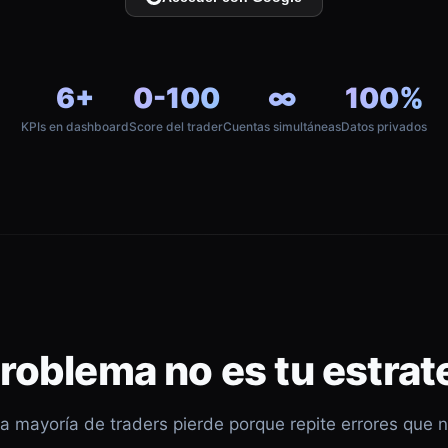
6+
0-100
∞
100%
KPIs en dashboard
Score del trader
Cuentas simultáneas
Datos privados
problema no es tu estrat
a mayoría de traders pierde porque repite errores que 