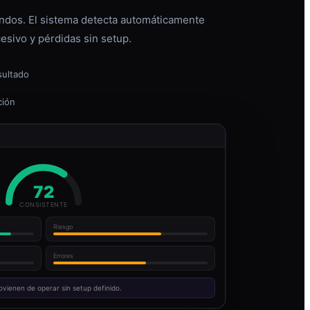
dos. El sistema detecta automáticamente
esivo y pérdidas sin setup.
sultado
ción
72
CONSISTENTE
Riesgo
Errores
ovienen de operar sin setup definido.