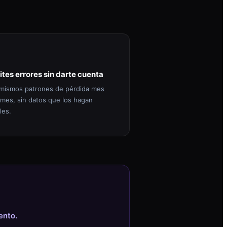
ites errores sin darte cuenta
mismos patrones de pérdida mes
 mes, sin datos que los hagan
les.
ento.