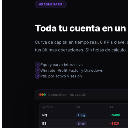
DASHBOARD
Toda tu cuenta en un
Curva de capital en tiempo real, 6 KPIs clave,
tus últimas operaciones. Sin hojas de cálculo.
Equity curve interactiva
Win rate, Profit Factor y Drawdown
P&L por activo y sesión
Operaciones — mayo 2025
ACTIVO
DIR.
P&L
NQ
+$480
Long
ES
-$120
Short