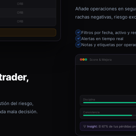
ORB
Añade operaciones en segun
ORB
rachas negativas, riesgo exc
ORB
Filtros por fecha, activo y re
Alertas en tiempo real
Notas y etiquetas por opera
Score & Mejora
rader,
Disciplina
tión del riesgo,
ada mala decisión.
Consistencia
💡
Insight:
El 67% de tus pérdidas pr