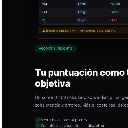
NQ
+$720
Long
GC
+$210
Long
CL
-$85
Short
⚠ Riesgo promedio 1.4% — por encima de tu objetivo
SCORE & INSIGHTS
Tu puntuación como t
objetiva
Un score 0-100 calculado sobre disciplina, ges
consistencia y errores. Más el coste real de c
Score basado en 4 pilares
Cuantifica el coste de la indisciplina