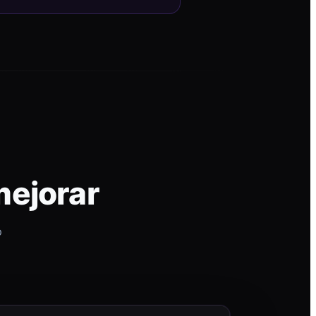
mejorar
p