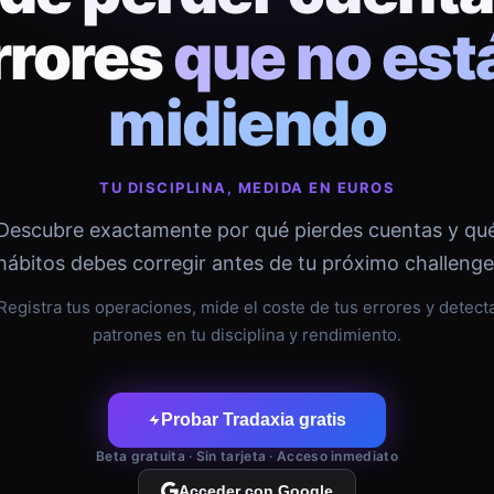
rrores
que no est
midiendo
TU DISCIPLINA, MEDIDA EN EUROS
Descubre exactamente por qué pierdes cuentas y qu
hábitos debes corregir antes de tu próximo challenge
Registra tus operaciones, mide el coste de tus errores y detect
patrones en tu disciplina y rendimiento.
Probar Tradaxia gratis
Beta gratuita · Sin tarjeta · Acceso inmediato
Acceder con Google