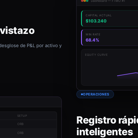
Dashboard — FTMO #1
CAPITAL ACTUAL
$103.240
 vistazo
WIN RATE
68.4%
 desglose de P&L por activo y
EQUITY CURVE
OPERACIONES
Registro rápi
SETUP
ORB
inteligentes
ORB