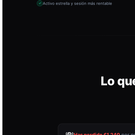
Activo estrella y sesión más rentable
Lo qu
💸
Has perdido €1.240
por no