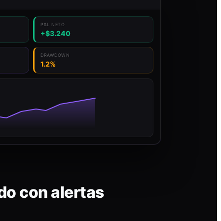
P&L NETO
+$3.240
DRAWDOWN
1.2%
do con alertas