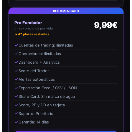
RECOMENDADO
Pro Fundador
9,99€
/mes · precio de por vida
47
plazas restantes
Cuentas de trading: Ilimitadas
Operaciones: Ilimitadas
Dashboard + Analytics
Score del Trader
Alertas automáticas
Exportación Excel / CSV / JSON
Share Card: Sin marca de agua
Score, PF y DD en tarjeta
Soporte: Prioritario
Garantía: 14 días