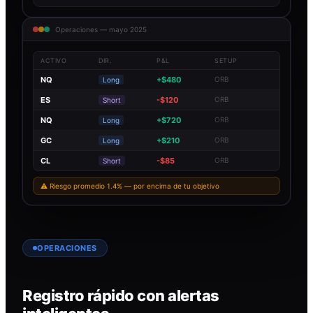
Operaciones — mayo 2025
ACTIVO
DIR.
P&L
SETUP
NQ
+$480
ORB
Long
ES
-$120
ORB
Short
NQ
+$720
ORB
Long
GC
+$210
ORB
Long
CL
-$85
ORB
Short
⚠ Riesgo promedio 1.4% — por encima de tu objetivo
OPERACIONES
Registro rápido con alertas