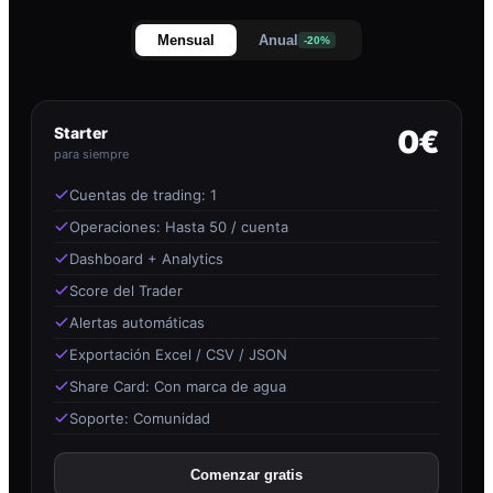
Mensual
Anual
-20%
Starter
0€
para siempre
Cuentas de trading: 1
Operaciones: Hasta 50 / cuenta
Dashboard + Analytics
Score del Trader
Alertas automáticas
Exportación Excel / CSV / JSON
Share Card: Con marca de agua
Soporte: Comunidad
Comenzar gratis