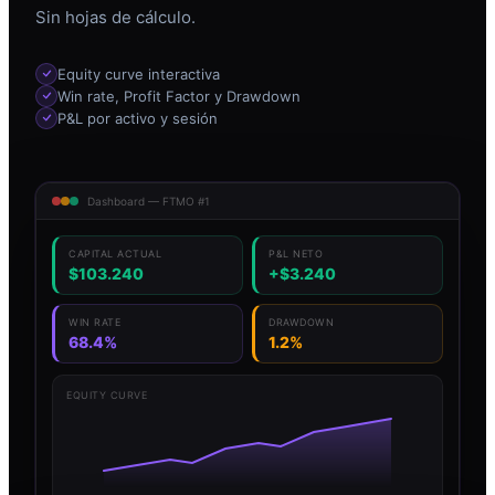
Sin hojas de cálculo.
Equity curve interactiva
Win rate, Profit Factor y Drawdown
P&L por activo y sesión
Dashboard — FTMO #1
CAPITAL ACTUAL
P&L NETO
$103.240
+$3.240
WIN RATE
DRAWDOWN
68.4%
1.2%
EQUITY CURVE