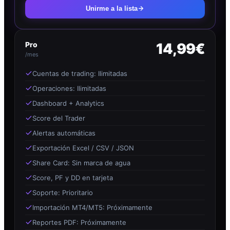
Unirme a la lista
Pro
14,99€
/mes
Cuentas de trading: Ilimitadas
Operaciones: Ilimitadas
Dashboard + Analytics
Score del Trader
Alertas automáticas
Exportación Excel / CSV / JSON
Share Card: Sin marca de agua
Score, PF y DD en tarjeta
Soporte: Prioritario
Importación MT4/MT5: Próximamente
Reportes PDF: Próximamente