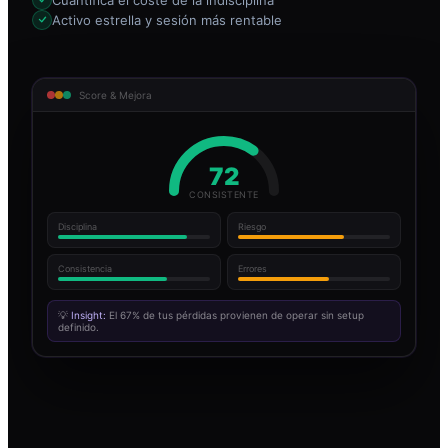
Activo estrella y sesión más rentable
Score & Mejora
72
CONSISTENTE
Disciplina
Riesgo
Consistencia
Errores
💡
Insight:
El 67% de tus pérdidas provienen de operar sin setup
definido.