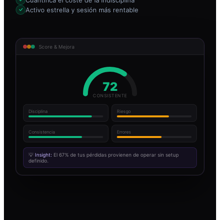
Activo estrella y sesión más rentable
Score & Mejora
72
CONSISTENTE
Disciplina
Riesgo
Consistencia
Errores
💡
Insight:
El 67% de tus pérdidas provienen de operar sin setup
definido.