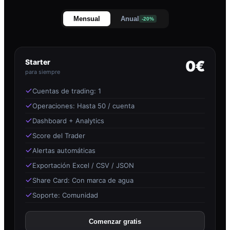
Mensual
Anual
-20%
Starter
0€
para siempre
Cuentas de trading: 1
Operaciones: Hasta 50 / cuenta
Dashboard + Analytics
Score del Trader
Alertas automáticas
Exportación Excel / CSV / JSON
Share Card: Con marca de agua
Soporte: Comunidad
Comenzar gratis