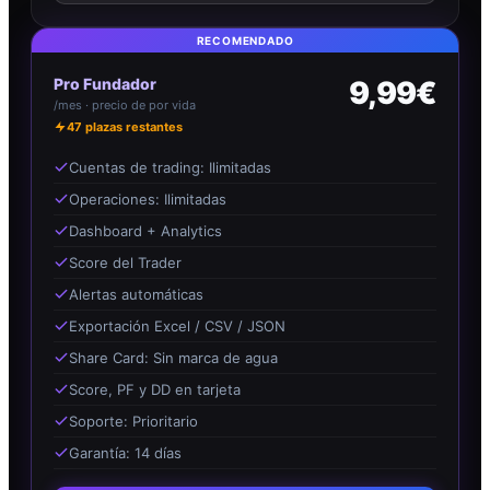
RECOMENDADO
Pro Fundador
9,99€
/mes · precio de por vida
47
plazas restantes
Cuentas de trading: Ilimitadas
Operaciones: Ilimitadas
Dashboard + Analytics
Score del Trader
Alertas automáticas
Exportación Excel / CSV / JSON
Share Card: Sin marca de agua
Score, PF y DD en tarjeta
Soporte: Prioritario
Garantía: 14 días