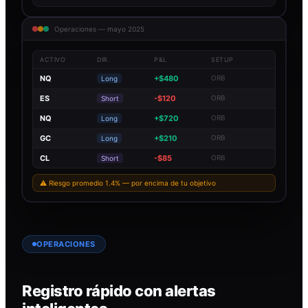
Operaciones — mayo 2025
ACTIVO
DIR.
P&L
SETUP
NQ
+$480
ORB
Long
ES
-$120
ORB
Short
NQ
+$720
ORB
Long
GC
+$210
ORB
Long
CL
-$85
ORB
Short
⚠ Riesgo promedio 1.4% — por encima de tu objetivo
OPERACIONES
Registro rápido con alertas