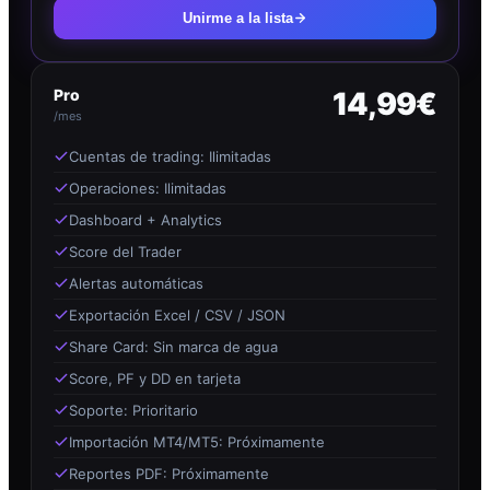
Unirme a la lista
Pro
14,99€
/mes
Cuentas de trading: Ilimitadas
Operaciones: Ilimitadas
Dashboard + Analytics
Score del Trader
Alertas automáticas
Exportación Excel / CSV / JSON
Share Card: Sin marca de agua
Score, PF y DD en tarjeta
Soporte: Prioritario
Importación MT4/MT5: Próximamente
Reportes PDF: Próximamente