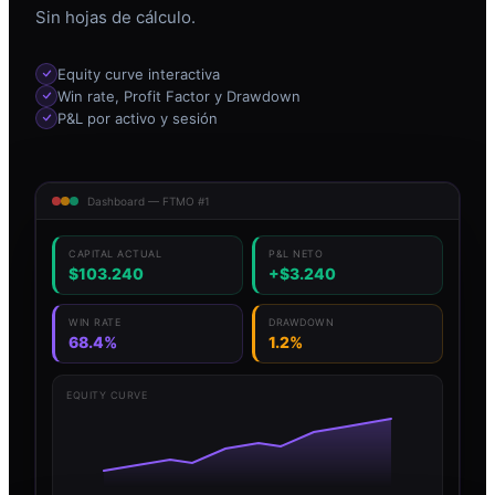
Sin hojas de cálculo.
Equity curve interactiva
Win rate, Profit Factor y Drawdown
P&L por activo y sesión
Dashboard — FTMO #1
CAPITAL ACTUAL
P&L NETO
$103.240
+$3.240
WIN RATE
DRAWDOWN
68.4%
1.2%
EQUITY CURVE