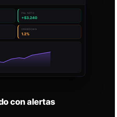
P&L NETO
+$3.240
DRAWDOWN
1.2%
do con alertas