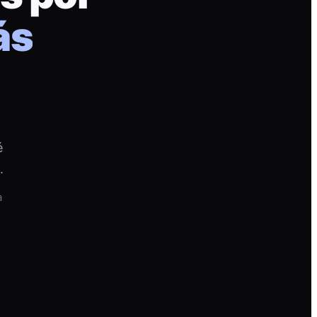
ás
é
.
a