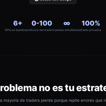
6+
0-100
∞
100%
KPIs en dashboard
Score del trader
Cuentas simultáneas
Datos privados
problema no es tu estrat
a mayoría de traders pierde porque repite errores que 