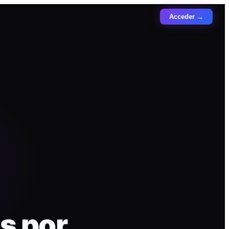
Acceder →
s por