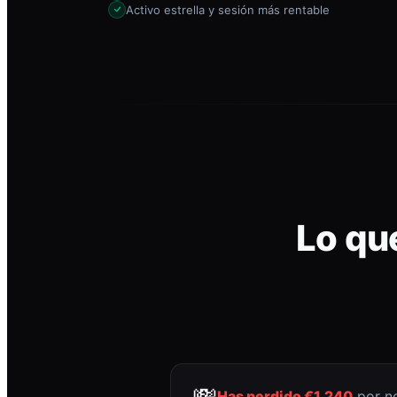
Activo estrella y sesión más rentable
Lo qu
💸
Has perdido €1.240
por no