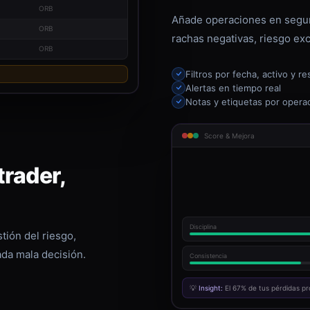
ORB
Añade operaciones en segun
ORB
rachas negativas, riesgo exc
ORB
Filtros por fecha, activo y re
Alertas en tiempo real
Notas y etiquetas por opera
Score & Mejora
rader,
Disciplina
tión del riesgo,
ada mala decisión.
Consistencia
💡
Insight:
El 67% de tus pérdidas pr