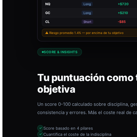
NQ
+$720
Long
GC
+$210
Long
CL
-$85
Short
⚠ Riesgo promedio 1.4% — por encima de tu objetivo
SCORE & INSIGHTS
Tu puntuación como t
objetiva
Un score 0-100 calculado sobre disciplina, ges
consistencia y errores. Más el coste real de c
Score basado en 4 pilares
Cuantifica el coste de la indisciplina