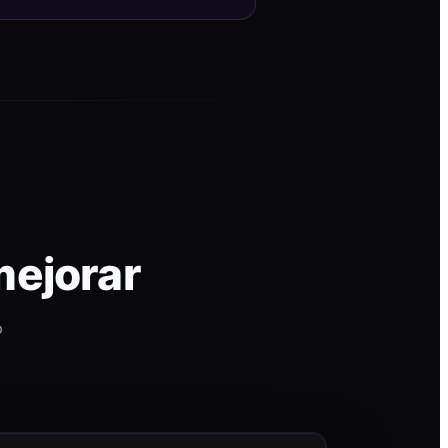
mejorar
p