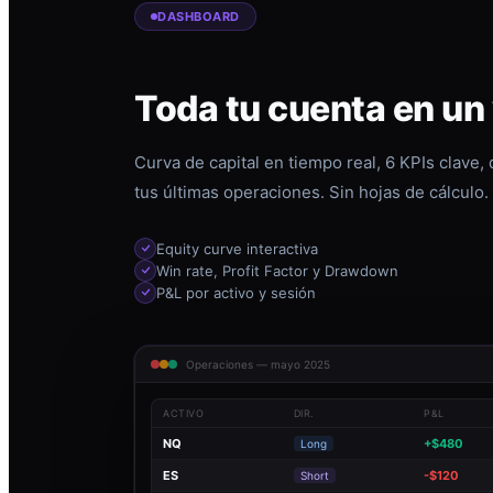
DASHBOARD
Toda tu cuenta en un
Curva de capital en tiempo real, 6 KPIs clave,
tus últimas operaciones. Sin hojas de cálculo.
Equity curve interactiva
Win rate, Profit Factor y Drawdown
P&L por activo y sesión
Operaciones — mayo 2025
ACTIVO
DIR.
P&L
NQ
+$480
Long
ES
-$120
Short