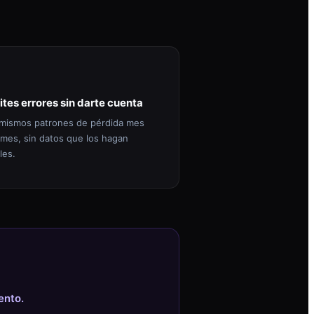
ites errores sin darte cuenta
mismos patrones de pérdida mes
 mes, sin datos que los hagan
les.
ento.