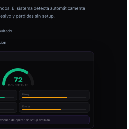
dos. El sistema detecta automáticamente
esivo y pérdidas sin setup.
sultado
ción
72
CONSISTENTE
Riesgo
Errores
ovienen de operar sin setup definido.