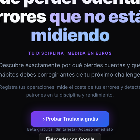
rrores
que no est
midiendo
TU DISCIPLINA, MEDIDA EN EUROS
Descubre exactamente por qué pierdes cuentas y qu
hábitos debes corregir antes de tu próximo challenge
Registra tus operaciones, mide el coste de tus errores y detect
patrones en tu disciplina y rendimiento.
Probar Tradaxia gratis
Beta gratuita · Sin tarjeta · Acceso inmediato
Acceder con Google