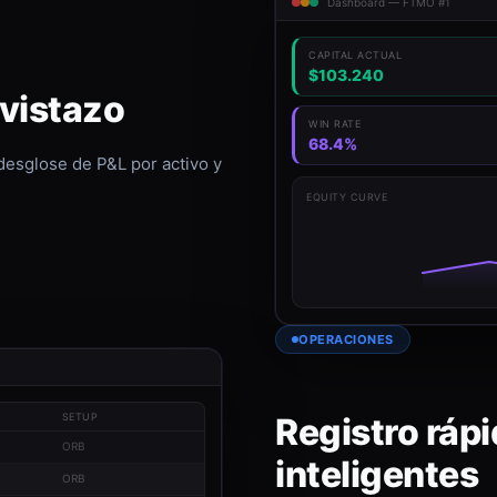
Dashboard — FTMO #1
CAPITAL ACTUAL
$103.240
 vistazo
WIN RATE
68.4%
 desglose de P&L por activo y
EQUITY CURVE
OPERACIONES
Registro rápi
SETUP
ORB
inteligentes
ORB