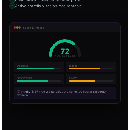
Activo estrella y sesión más rentable
Score & Mejora
72
CONSISTENTE
Disciplina
Riesgo
Consistencia
Errores
💡
Insight:
El 67% de tus pérdidas provienen de operar sin setup
definido.