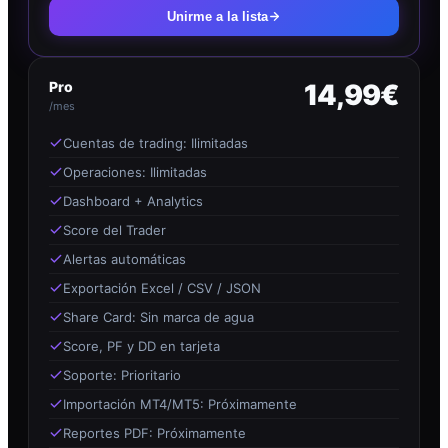
Unirme a la lista
Pro
14,99€
/mes
Cuentas de trading: Ilimitadas
Operaciones: Ilimitadas
Dashboard + Analytics
Score del Trader
Alertas automáticas
Exportación Excel / CSV / JSON
Share Card: Sin marca de agua
Score, PF y DD en tarjeta
Soporte: Prioritario
Importación MT4/MT5: Próximamente
Reportes PDF: Próximamente