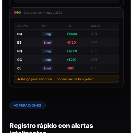
Operaciones — mayo 2025
ACTIVO
DIR.
P&L
SETUP
NQ
+$480
ORB
Long
ES
-$120
ORB
Short
NQ
+$720
ORB
Long
GC
+$210
ORB
Long
CL
-$85
ORB
Short
⚠ Riesgo promedio 1.4% — por encima de tu objetivo
OPERACIONES
Registro rápido con alertas