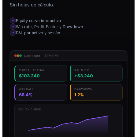
Sin hojas de cálculo.
Equity curve interactiva
Win rate, Profit Factor y Drawdown
P&L por activo y sesión
Dashboard — FTMO #1
CAPITAL ACTUAL
P&L NETO
$103.240
+$3.240
WIN RATE
DRAWDOWN
68.4%
1.2%
EQUITY CURVE