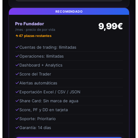
RECOMENDADO
Pro Fundador
9,99€
/mes · precio de por vida
47
plazas restantes
Cuentas de trading: Ilimitadas
Operaciones: Ilimitadas
Dashboard + Analytics
Score del Trader
Alertas automáticas
Exportación Excel / CSV / JSON
Share Card: Sin marca de agua
Score, PF y DD en tarjeta
Soporte: Prioritario
Garantía: 14 días