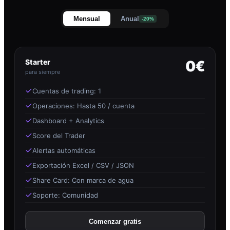
Mensual
Anual
-20%
Starter
0€
para siempre
Cuentas de trading: 1
Operaciones: Hasta 50 / cuenta
Dashboard + Analytics
Score del Trader
Alertas automáticas
Exportación Excel / CSV / JSON
Share Card: Con marca de agua
Soporte: Comunidad
Comenzar gratis