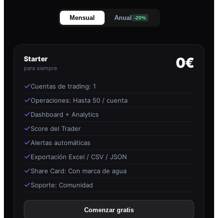
Mensual
Anual
-20%
Starter
0€
para siempre
Cuentas de trading: 1
Operaciones: Hasta 50 / cuenta
Dashboard + Analytics
Score del Trader
Alertas automáticas
Exportación Excel / CSV / JSON
Share Card: Con marca de agua
Soporte: Comunidad
Comenzar gratis