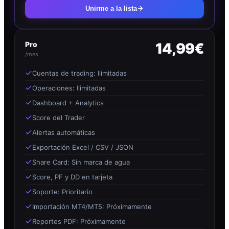
Unirme a la lista
Pro
14,99€
/mes
Cuentas de trading: Ilimitadas
Operaciones: Ilimitadas
Dashboard + Analytics
Score del Trader
Alertas automáticas
Exportación Excel / CSV / JSON
Share Card: Sin marca de agua
Score, PF y DD en tarjeta
Soporte: Prioritario
Importación MT4/MT5: Próximamente
Reportes PDF: Próximamente