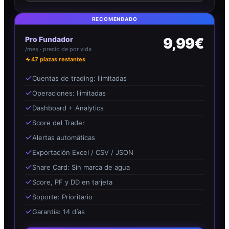
RECOMENDADO
Pro Fundador
9,99€
/mes · precio de por vida
47
plazas restantes
Cuentas de trading: Ilimitadas
Operaciones: Ilimitadas
Dashboard + Analytics
Score del Trader
Alertas automáticas
Exportación Excel / CSV / JSON
Share Card: Sin marca de agua
Score, PF y DD en tarjeta
Soporte: Prioritario
Garantía: 14 días