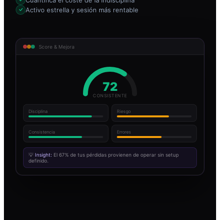
Activo estrella y sesión más rentable
Score & Mejora
72
CONSISTENTE
Disciplina
Riesgo
Consistencia
Errores
💡
Insight:
El 67% de tus pérdidas provienen de operar sin setup
definido.