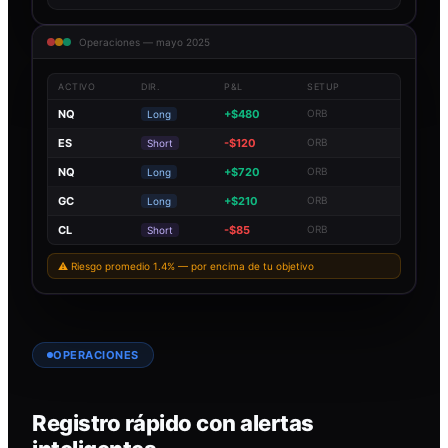
Operaciones — mayo 2025
ACTIVO
DIR.
P&L
SETUP
NQ
+$480
ORB
Long
ES
-$120
ORB
Short
NQ
+$720
ORB
Long
GC
+$210
ORB
Long
CL
-$85
ORB
Short
⚠ Riesgo promedio 1.4% — por encima de tu objetivo
OPERACIONES
Registro rápido con alertas