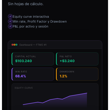
Sin hojas de cálculo.
Equity curve interactiva
Win rate, Profit Factor y Drawdown
P&L por activo y sesión
Dashboard — FTMO #1
CAPITAL ACTUAL
P&L NETO
$103.240
+$3.240
WIN RATE
DRAWDOWN
68.4%
1.2%
EQUITY CURVE