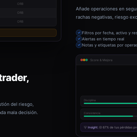
ORB
Añade operaciones en segun
ORB
rachas negativas, riesgo exc
ORB
Filtros por fecha, activo y re
Alertas en tiempo real
Notas y etiquetas por opera
Score & Mejora
rader,
Disciplina
tión del riesgo,
ada mala decisión.
Consistencia
💡
Insight:
El 67% de tus pérdidas pr