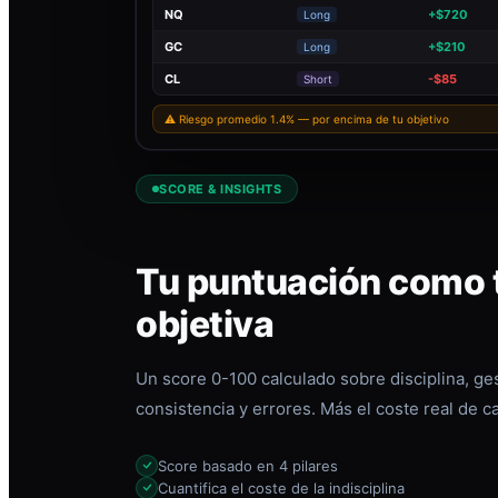
NQ
+$720
Long
GC
+$210
Long
CL
-$85
Short
⚠ Riesgo promedio 1.4% — por encima de tu objetivo
SCORE & INSIGHTS
Tu puntuación como t
objetiva
Un score 0-100 calculado sobre disciplina, ges
consistencia y errores. Más el coste real de c
Score basado en 4 pilares
Cuantifica el coste de la indisciplina