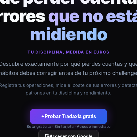
rrores
que no est
midiendo
TU DISCIPLINA, MEDIDA EN EUROS
Descubre exactamente por qué pierdes cuentas y qu
hábitos debes corregir antes de tu próximo challenge
Registra tus operaciones, mide el coste de tus errores y detect
patrones en tu disciplina y rendimiento.
Probar Tradaxia gratis
Beta gratuita · Sin tarjeta · Acceso inmediato
Acceder con Google