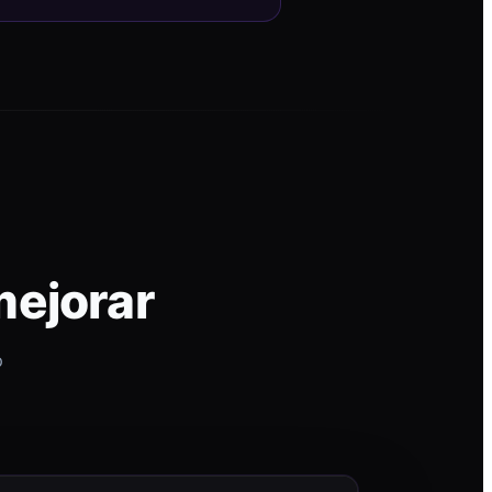
mejorar
p