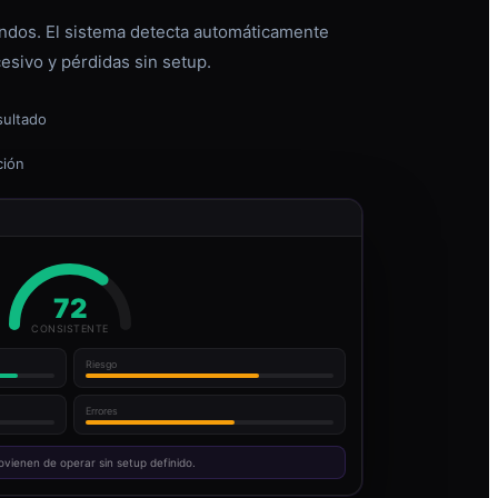
dos. El sistema detecta automáticamente
esivo y pérdidas sin setup.
sultado
ción
72
CONSISTENTE
Riesgo
Errores
ovienen de operar sin setup definido.