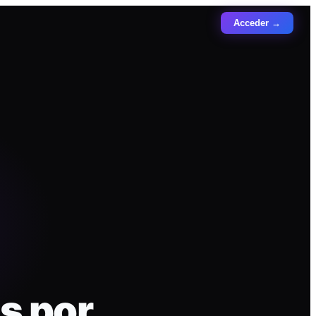
Acceder →
s por