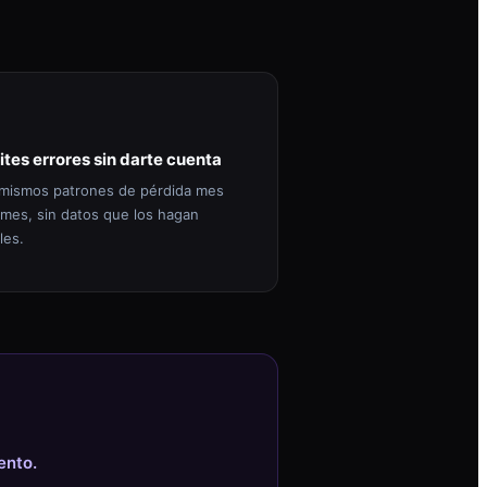
ites errores sin darte cuenta
mismos patrones de pérdida mes
 mes, sin datos que los hagan
les.
ento.