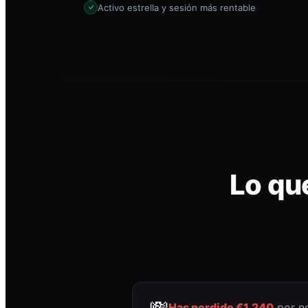
Activo estrella y sesión más rentable
Lo qu
💸
Has perdido €1.240
por no