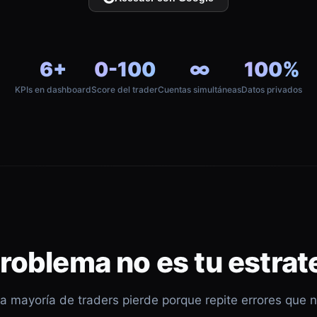
6+
0-100
∞
100%
KPIs en dashboard
Score del trader
Cuentas simultáneas
Datos privados
problema no es tu estrat
a mayoría de traders pierde porque repite errores que 