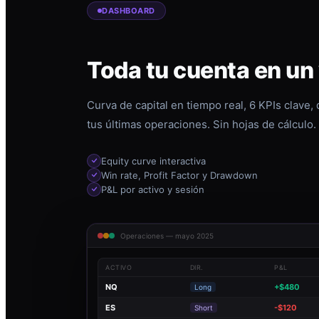
DASHBOARD
Toda tu cuenta en un
Curva de capital en tiempo real, 6 KPIs clave,
tus últimas operaciones. Sin hojas de cálculo.
Equity curve interactiva
Win rate, Profit Factor y Drawdown
P&L por activo y sesión
Operaciones — mayo 2025
ACTIVO
DIR.
P&L
NQ
+$480
Long
ES
-$120
Short