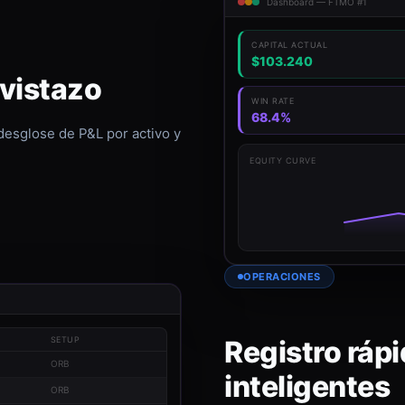
Dashboard — FTMO #1
CAPITAL ACTUAL
$103.240
 vistazo
WIN RATE
68.4%
 desglose de P&L por activo y
EQUITY CURVE
OPERACIONES
Registro rápi
SETUP
ORB
inteligentes
ORB