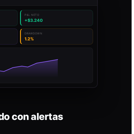
P&L NETO
+$3.240
DRAWDOWN
1.2%
do con alertas