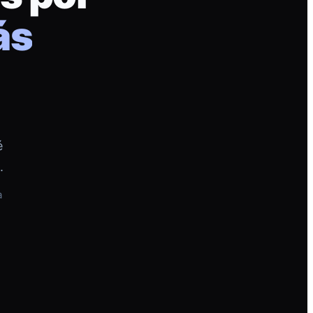
ás
é
.
a