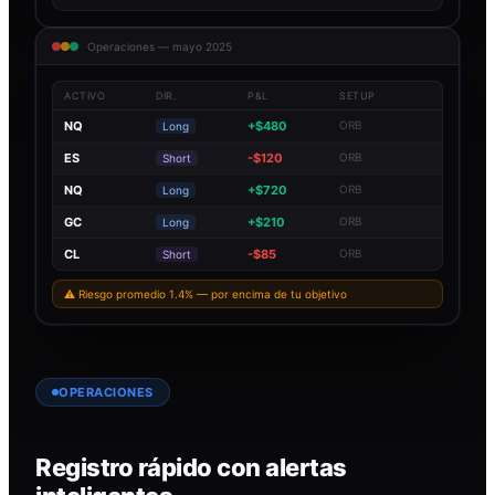
Operaciones — mayo 2025
ACTIVO
DIR.
P&L
SETUP
NQ
+$480
ORB
Long
ES
-$120
ORB
Short
NQ
+$720
ORB
Long
GC
+$210
ORB
Long
CL
-$85
ORB
Short
⚠ Riesgo promedio 1.4% — por encima de tu objetivo
OPERACIONES
Registro rápido con alertas