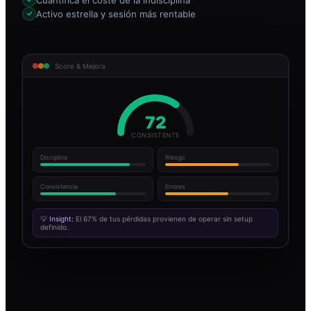
Activo estrella y sesión más rentable
Score & Mejora
72
CONSISTENTE
Disciplina
Riesgo
Consistencia
Errores
💡
Insight:
El 67% de tus pérdidas provienen de operar sin setup
definido.