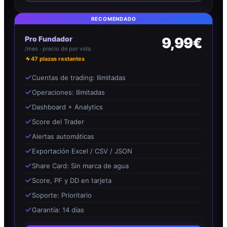
RECOMENDADO
Pro Fundador
9,99€
/mes · precio de por vida
47
plazas restantes
Cuentas de trading: Ilimitadas
Operaciones: Ilimitadas
Dashboard + Analytics
Score del Trader
Alertas automáticas
Exportación Excel / CSV / JSON
Share Card: Sin marca de agua
Score, PF y DD en tarjeta
Soporte: Prioritario
Garantía: 14 días