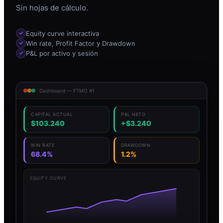
Sin hojas de cálculo.
Equity curve interactiva
Win rate, Profit Factor y Drawdown
P&L por activo y sesión
Dashboard — FTMO #1
CAPITAL ACTUAL
P&L NETO
$103.240
+$3.240
WIN RATE
DRAWDOWN
68.4%
1.2%
EQUITY CURVE