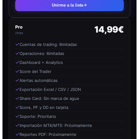
Unirme a la lista
Pro
14,99€
/mes
Cuentas de trading: Ilimitadas
Operaciones: Ilimitadas
Dashboard + Analytics
Score del Trader
Alertas automáticas
Exportación Excel / CSV / JSON
Share Card: Sin marca de agua
Score, PF y DD en tarjeta
Soporte: Prioritario
Importación MT4/MT5: Próximamente
Reportes PDF: Próximamente