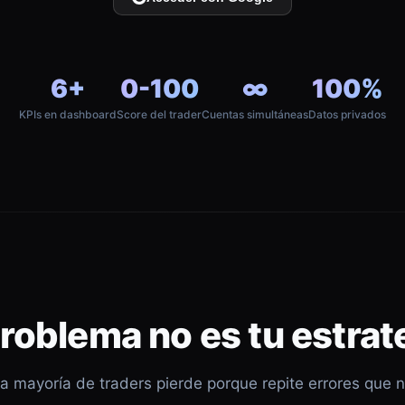
6+
0-100
∞
100%
KPIs en dashboard
Score del trader
Cuentas simultáneas
Datos privados
problema no es tu estrat
a mayoría de traders pierde porque repite errores que 