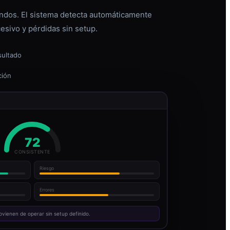
dos. El sistema detecta automáticamente
esivo y pérdidas sin setup.
sultado
ción
72
CONSISTENTE
Riesgo
Errores
ovienen de operar sin setup definido.