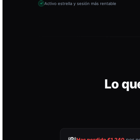
Activo estrella y sesión más rentable
Lo qu
💸
Has perdido €1.240
por no