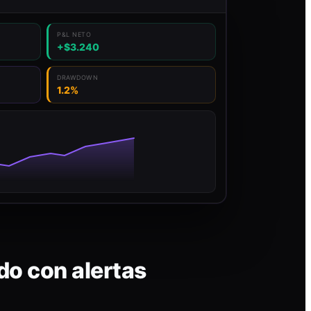
P&L NETO
+$3.240
DRAWDOWN
1.2%
do con alertas