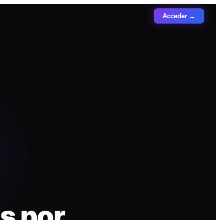
Acceder →
s por