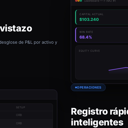
Dashboard — FTMO #1
CAPITAL ACTUAL
$103.240
 vistazo
WIN RATE
68.4%
 desglose de P&L por activo y
EQUITY CURVE
OPERACIONES
Registro rápi
SETUP
ORB
inteligentes
ORB