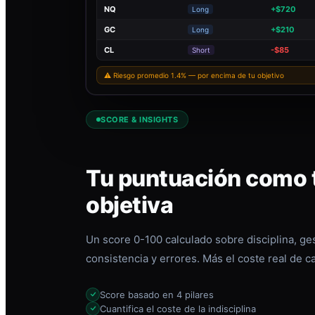
NQ
+$720
Long
GC
+$210
Long
CL
-$85
Short
⚠ Riesgo promedio 1.4% — por encima de tu objetivo
SCORE & INSIGHTS
Tu puntuación como t
objetiva
Un score 0-100 calculado sobre disciplina, ges
consistencia y errores. Más el coste real de c
Score basado en 4 pilares
Cuantifica el coste de la indisciplina