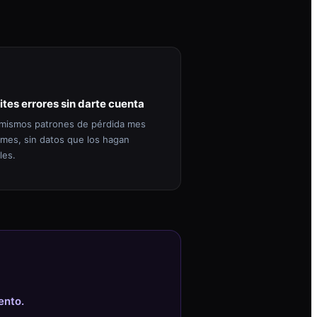
ites errores sin darte cuenta
mismos patrones de pérdida mes
 mes, sin datos que los hagan
les.
ento.