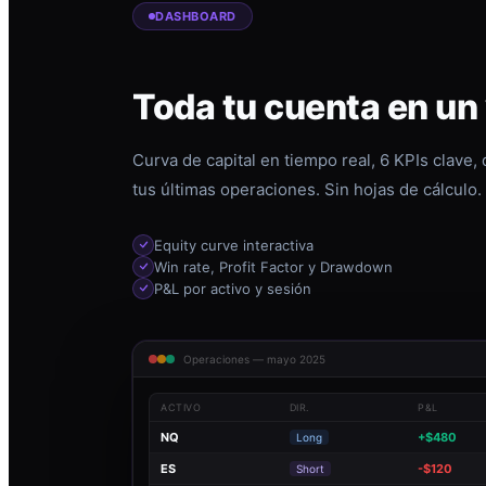
DASHBOARD
Toda tu cuenta en un
Curva de capital en tiempo real, 6 KPIs clave,
tus últimas operaciones. Sin hojas de cálculo.
Equity curve interactiva
Win rate, Profit Factor y Drawdown
P&L por activo y sesión
Operaciones — mayo 2025
ACTIVO
DIR.
P&L
NQ
+$480
Long
ES
-$120
Short