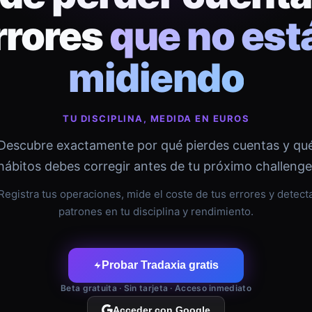
rrores
que no est
midiendo
TU DISCIPLINA, MEDIDA EN EUROS
Descubre exactamente por qué pierdes cuentas y qu
hábitos debes corregir antes de tu próximo challenge
Registra tus operaciones, mide el coste de tus errores y detect
patrones en tu disciplina y rendimiento.
Probar Tradaxia gratis
Beta gratuita · Sin tarjeta · Acceso inmediato
Acceder con Google