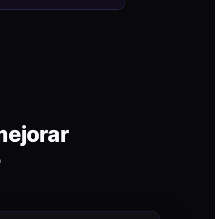
mejorar
p