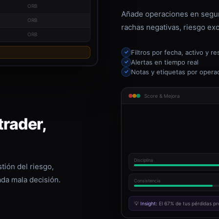
ORB
Añade operaciones en segun
ORB
rachas negativas, riesgo exc
ORB
Filtros por fecha, activo y re
Alertas en tiempo real
Notas y etiquetas por opera
Score & Mejora
rader,
Disciplina
tión del riesgo,
ada mala decisión.
Consistencia
💡
Insight:
El 67% de tus pérdidas pr