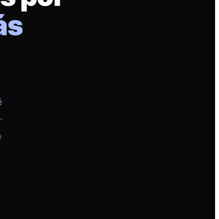
ás
é
.
a