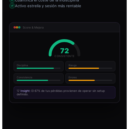
Activo estrella y sesión más rentable
Score & Mejora
72
CONSISTENTE
Disciplina
Riesgo
Consistencia
Errores
💡
Insight:
El 67% de tus pérdidas provienen de operar sin setup
definido.