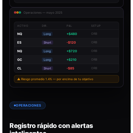
Operaciones — mayo 2025
ACTIVO
DIR.
P&L
SETUP
NQ
+$480
ORB
Long
ES
-$120
ORB
Short
NQ
+$720
ORB
Long
GC
+$210
ORB
Long
CL
-$85
ORB
Short
⚠ Riesgo promedio 1.4% — por encima de tu objetivo
OPERACIONES
Registro rápido con alertas