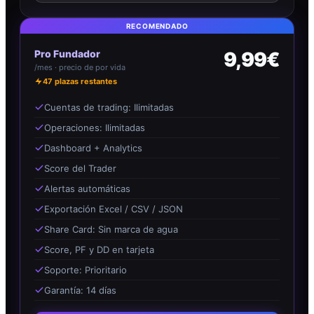
RECOMENDADO
Pro Fundador
9,99€
/mes · precio de por vida
47
plazas restantes
Cuentas de trading: Ilimitadas
Operaciones: Ilimitadas
Dashboard + Analytics
Score del Trader
Alertas automáticas
Exportación Excel / CSV / JSON
Share Card: Sin marca de agua
Score, PF y DD en tarjeta
Soporte: Prioritario
Garantía: 14 días