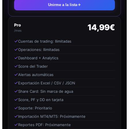
Unirme a la lista
Pro
14,99€
/mes
Cuentas de trading: Ilimitadas
Operaciones: Ilimitadas
Dashboard + Analytics
Score del Trader
Alertas automáticas
Exportación Excel / CSV / JSON
Share Card: Sin marca de agua
Score, PF y DD en tarjeta
Soporte: Prioritario
Importación MT4/MT5: Próximamente
Reportes PDF: Próximamente