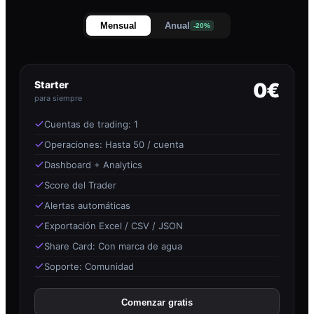
Mensual
Anual
-20%
Starter
0€
para siempre
Cuentas de trading: 1
Operaciones: Hasta 50 / cuenta
Dashboard + Analytics
Score del Trader
Alertas automáticas
Exportación Excel / CSV / JSON
Share Card: Con marca de agua
Soporte: Comunidad
Comenzar gratis