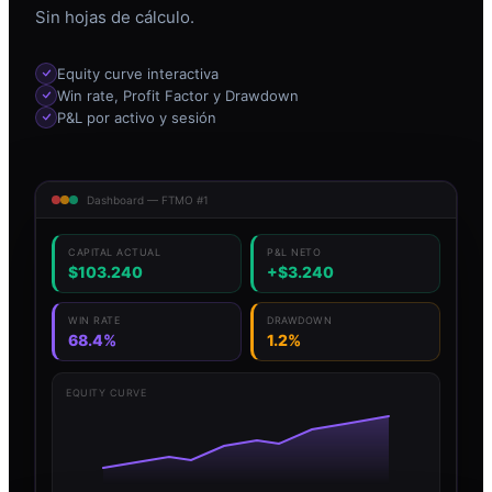
Sin hojas de cálculo.
Equity curve interactiva
Win rate, Profit Factor y Drawdown
P&L por activo y sesión
Dashboard — FTMO #1
CAPITAL ACTUAL
P&L NETO
$103.240
+$3.240
WIN RATE
DRAWDOWN
68.4%
1.2%
EQUITY CURVE