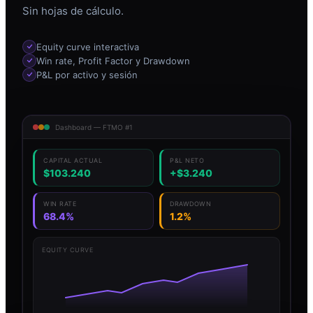
Sin hojas de cálculo.
Equity curve interactiva
Win rate, Profit Factor y Drawdown
P&L por activo y sesión
Dashboard — FTMO #1
CAPITAL ACTUAL
P&L NETO
$103.240
+$3.240
WIN RATE
DRAWDOWN
68.4%
1.2%
EQUITY CURVE