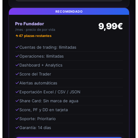
RECOMENDADO
Pro Fundador
9,99€
/mes · precio de por vida
47
plazas restantes
Cuentas de trading: Ilimitadas
Operaciones: Ilimitadas
Dashboard + Analytics
Score del Trader
Alertas automáticas
Exportación Excel / CSV / JSON
Share Card: Sin marca de agua
Score, PF y DD en tarjeta
Soporte: Prioritario
Garantía: 14 días