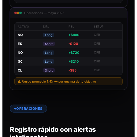
Operaciones — mayo 2025
ACTIVO
DIR.
P&L
SETUP
NQ
+$480
ORB
Long
ES
-$120
ORB
Short
NQ
+$720
ORB
Long
GC
+$210
ORB
Long
CL
-$85
ORB
Short
⚠ Riesgo promedio 1.4% — por encima de tu objetivo
OPERACIONES
Registro rápido con alertas