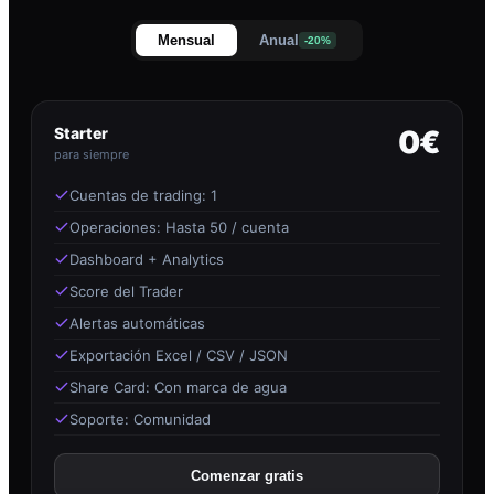
Mensual
Anual
-20%
Starter
0€
para siempre
Cuentas de trading: 1
Operaciones: Hasta 50 / cuenta
Dashboard + Analytics
Score del Trader
Alertas automáticas
Exportación Excel / CSV / JSON
Share Card: Con marca de agua
Soporte: Comunidad
Comenzar gratis