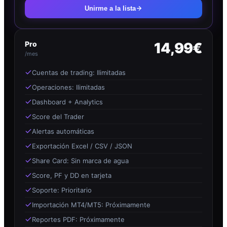
Unirme a la lista
Pro
14,99€
/mes
Cuentas de trading: Ilimitadas
Operaciones: Ilimitadas
Dashboard + Analytics
Score del Trader
Alertas automáticas
Exportación Excel / CSV / JSON
Share Card: Sin marca de agua
Score, PF y DD en tarjeta
Soporte: Prioritario
Importación MT4/MT5: Próximamente
Reportes PDF: Próximamente