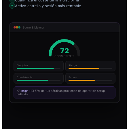
Activo estrella y sesión más rentable
Score & Mejora
72
CONSISTENTE
Disciplina
Riesgo
Consistencia
Errores
💡
Insight:
El 67% de tus pérdidas provienen de operar sin setup
definido.