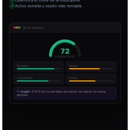
Activo estrella y sesión más rentable
Score & Mejora
72
CONSISTENTE
Disciplina
Riesgo
Consistencia
Errores
💡
Insight:
El 67% de tus pérdidas provienen de operar sin setup
definido.