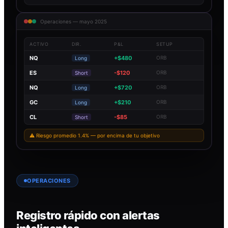
Operaciones — mayo 2025
ACTIVO
DIR.
P&L
SETUP
NQ
+$480
ORB
Long
ES
-$120
ORB
Short
NQ
+$720
ORB
Long
GC
+$210
ORB
Long
CL
-$85
ORB
Short
⚠ Riesgo promedio 1.4% — por encima de tu objetivo
OPERACIONES
Registro rápido con alertas