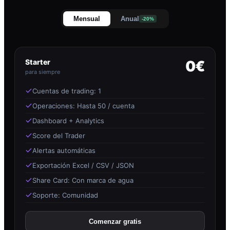
Mensual
Anual
-20%
Starter
0€
para siempre
Cuentas de trading: 1
Operaciones: Hasta 50 / cuenta
Dashboard + Analytics
Score del Trader
Alertas automáticas
Exportación Excel / CSV / JSON
Share Card: Con marca de agua
Soporte: Comunidad
Comenzar gratis