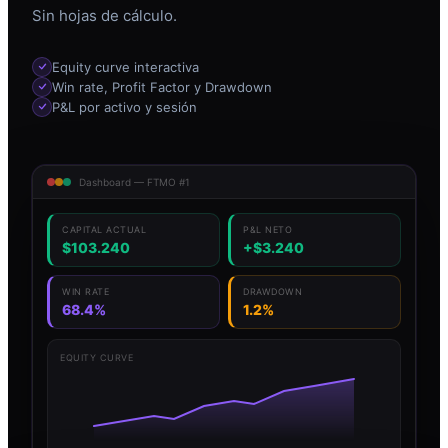
Sin hojas de cálculo.
Equity curve interactiva
Win rate, Profit Factor y Drawdown
P&L por activo y sesión
Dashboard — FTMO #1
CAPITAL ACTUAL
P&L NETO
$103.240
+$3.240
WIN RATE
DRAWDOWN
68.4%
1.2%
EQUITY CURVE