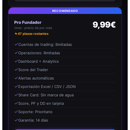
RECOMENDADO
Pro Fundador
9,99€
/mes · precio de por vida
47
plazas restantes
Cuentas de trading: Ilimitadas
Operaciones: Ilimitadas
Dashboard + Analytics
Score del Trader
Alertas automáticas
Exportación Excel / CSV / JSON
Share Card: Sin marca de agua
Score, PF y DD en tarjeta
Soporte: Prioritario
Garantía: 14 días