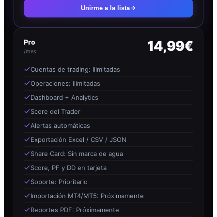
Unirme a la lista
Pro
14,99€
/mes
Cuentas de trading: Ilimitadas
Operaciones: Ilimitadas
Dashboard + Analytics
Score del Trader
Alertas automáticas
Exportación Excel / CSV / JSON
Share Card: Sin marca de agua
Score, PF y DD en tarjeta
Soporte: Prioritario
Importación MT4/MT5: Próximamente
Reportes PDF: Próximamente