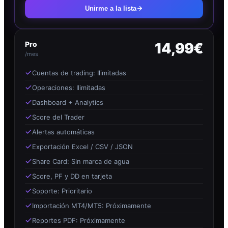
Unirme a la lista
Pro
14,99€
/mes
Cuentas de trading: Ilimitadas
Operaciones: Ilimitadas
Dashboard + Analytics
Score del Trader
Alertas automáticas
Exportación Excel / CSV / JSON
Share Card: Sin marca de agua
Score, PF y DD en tarjeta
Soporte: Prioritario
Importación MT4/MT5: Próximamente
Reportes PDF: Próximamente