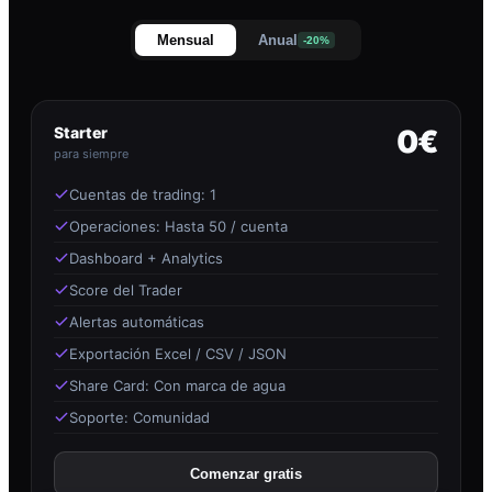
Mensual
Anual
-20%
Starter
0€
para siempre
Cuentas de trading: 1
Operaciones: Hasta 50 / cuenta
Dashboard + Analytics
Score del Trader
Alertas automáticas
Exportación Excel / CSV / JSON
Share Card: Con marca de agua
Soporte: Comunidad
Comenzar gratis