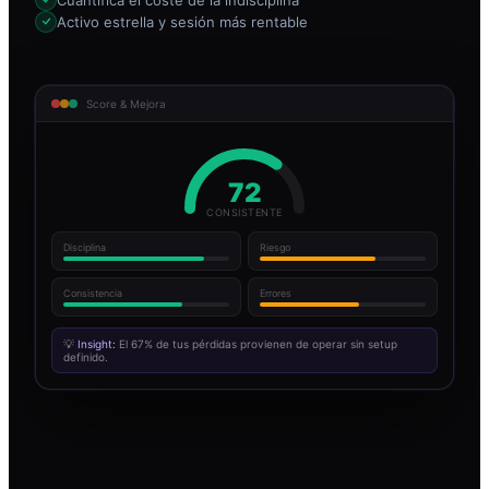
Activo estrella y sesión más rentable
Score & Mejora
72
CONSISTENTE
Disciplina
Riesgo
Consistencia
Errores
💡
Insight:
El 67% de tus pérdidas provienen de operar sin setup
definido.