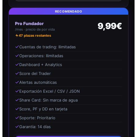
RECOMENDADO
Pro Fundador
9,99€
/mes · precio de por vida
47
plazas restantes
Cuentas de trading: Ilimitadas
Operaciones: Ilimitadas
Dashboard + Analytics
Score del Trader
Alertas automáticas
Exportación Excel / CSV / JSON
Share Card: Sin marca de agua
Score, PF y DD en tarjeta
Soporte: Prioritario
Garantía: 14 días