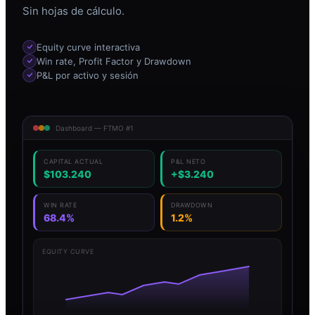
Sin hojas de cálculo.
Equity curve interactiva
Win rate, Profit Factor y Drawdown
P&L por activo y sesión
Dashboard — FTMO #1
CAPITAL ACTUAL
P&L NETO
$103.240
+$3.240
WIN RATE
DRAWDOWN
68.4%
1.2%
EQUITY CURVE