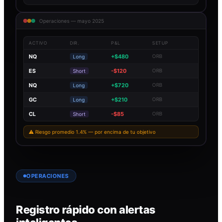
Operaciones — mayo 2025
ACTIVO
DIR.
P&L
SETUP
NQ
+$480
ORB
Long
ES
-$120
ORB
Short
NQ
+$720
ORB
Long
GC
+$210
ORB
Long
CL
-$85
ORB
Short
⚠ Riesgo promedio 1.4% — por encima de tu objetivo
OPERACIONES
Registro rápido con alertas