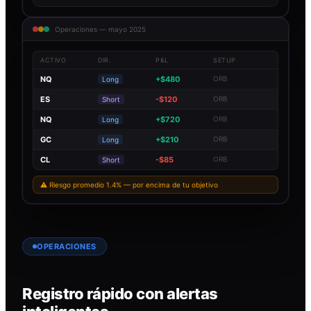
Operaciones — mayo 2025
ACTIVO
DIR.
P&L
SETUP
NQ
+$480
ORB
Long
ES
-$120
ORB
Short
NQ
+$720
ORB
Long
GC
+$210
ORB
Long
CL
-$85
ORB
Short
⚠ Riesgo promedio 1.4% — por encima de tu objetivo
OPERACIONES
Registro rápido con alertas