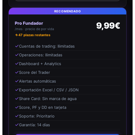
RECOMENDADO
Pro Fundador
9,99€
/mes · precio de por vida
47
plazas restantes
Cuentas de trading: Ilimitadas
Operaciones: Ilimitadas
Dashboard + Analytics
Score del Trader
Alertas automáticas
Exportación Excel / CSV / JSON
Share Card: Sin marca de agua
Score, PF y DD en tarjeta
Soporte: Prioritario
Garantía: 14 días