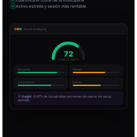
Activo estrella y sesión más rentable
Score & Mejora
72
CONSISTENTE
Disciplina
Riesgo
Consistencia
Errores
💡
Insight:
El 67% de tus pérdidas provienen de operar sin setup
definido.