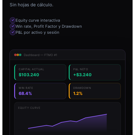
Sin hojas de cálculo.
Equity curve interactiva
Win rate, Profit Factor y Drawdown
P&L por activo y sesión
Dashboard — FTMO #1
CAPITAL ACTUAL
P&L NETO
$103.240
+$3.240
WIN RATE
DRAWDOWN
68.4%
1.2%
EQUITY CURVE