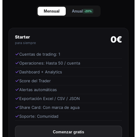
Mensual
Anual
-20%
Starter
0€
para siempre
Cuentas de trading: 1
Operaciones: Hasta 50 / cuenta
Dashboard + Analytics
Score del Trader
Alertas automáticas
Exportación Excel / CSV / JSON
Share Card: Con marca de agua
Soporte: Comunidad
Comenzar gratis