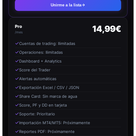
Unirme a la lista
Pro
14,99€
/mes
Cuentas de trading: Ilimitadas
Operaciones: Ilimitadas
Dashboard + Analytics
Score del Trader
Alertas automáticas
Exportación Excel / CSV / JSON
Share Card: Sin marca de agua
Score, PF y DD en tarjeta
Soporte: Prioritario
Importación MT4/MT5: Próximamente
Reportes PDF: Próximamente