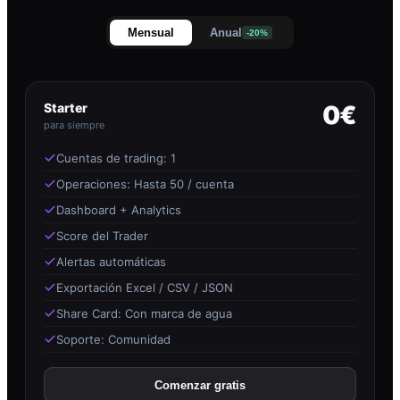
Mensual
Anual
-20%
Starter
0€
para siempre
Cuentas de trading: 1
Operaciones: Hasta 50 / cuenta
Dashboard + Analytics
Score del Trader
Alertas automáticas
Exportación Excel / CSV / JSON
Share Card: Con marca de agua
Soporte: Comunidad
Comenzar gratis