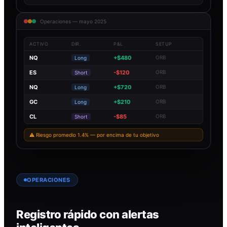
Operaciones — mayo 2025
ACTIVO
DIR.
P&L
SETUP
NQ
+$480
ORB
Long
ES
-$120
ORB
Short
NQ
+$720
ORB
Long
GC
+$210
ORB
Long
CL
-$85
ORB
Short
⚠ Riesgo promedio 1.4% — por encima de tu objetivo
OPERACIONES
Registro rápido con alertas