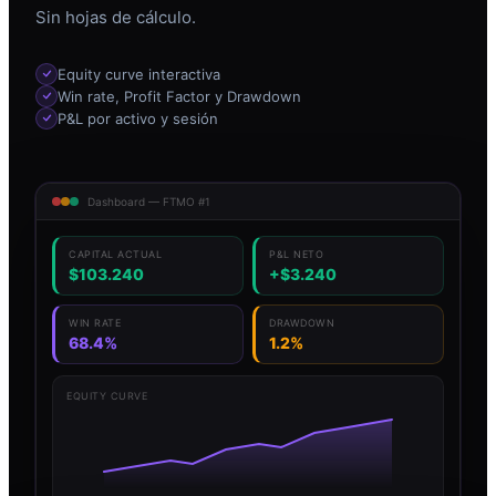
Sin hojas de cálculo.
Equity curve interactiva
Win rate, Profit Factor y Drawdown
P&L por activo y sesión
Dashboard — FTMO #1
CAPITAL ACTUAL
P&L NETO
$103.240
+$3.240
WIN RATE
DRAWDOWN
68.4%
1.2%
EQUITY CURVE