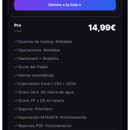
Unirme a la lista
Pro
14,99€
/mes
Cuentas de trading: Ilimitadas
Operaciones: Ilimitadas
Dashboard + Analytics
Score del Trader
Alertas automáticas
Exportación Excel / CSV / JSON
Share Card: Sin marca de agua
Score, PF y DD en tarjeta
Soporte: Prioritario
Importación MT4/MT5: Próximamente
Reportes PDF: Próximamente