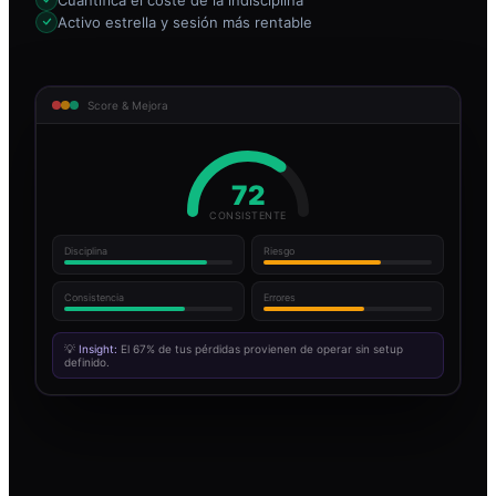
Activo estrella y sesión más rentable
Score & Mejora
72
CONSISTENTE
Disciplina
Riesgo
Consistencia
Errores
💡
Insight:
El 67% de tus pérdidas provienen de operar sin setup
definido.