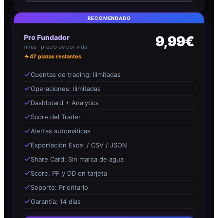
RECOMENDADO
Pro Fundador
9,99€
/mes · precio de por vida
47
plazas restantes
Cuentas de trading: Ilimitadas
Operaciones: Ilimitadas
Dashboard + Analytics
Score del Trader
Alertas automáticas
Exportación Excel / CSV / JSON
Share Card: Sin marca de agua
Score, PF y DD en tarjeta
Soporte: Prioritario
Garantía: 14 días