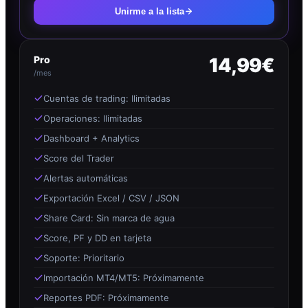
Unirme a la lista
Pro
14,99€
/mes
Cuentas de trading: Ilimitadas
Operaciones: Ilimitadas
Dashboard + Analytics
Score del Trader
Alertas automáticas
Exportación Excel / CSV / JSON
Share Card: Sin marca de agua
Score, PF y DD en tarjeta
Soporte: Prioritario
Importación MT4/MT5: Próximamente
Reportes PDF: Próximamente