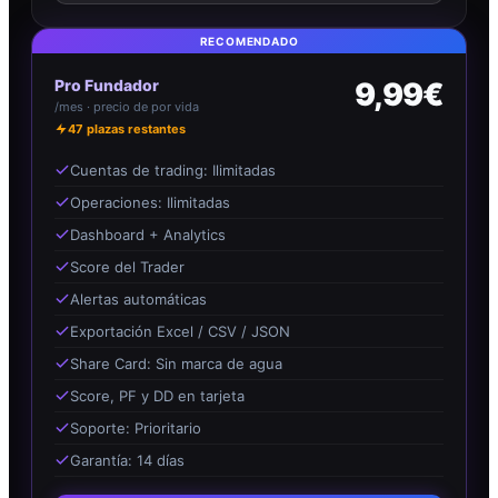
RECOMENDADO
Pro Fundador
9,99€
/mes · precio de por vida
47
plazas restantes
Cuentas de trading: Ilimitadas
Operaciones: Ilimitadas
Dashboard + Analytics
Score del Trader
Alertas automáticas
Exportación Excel / CSV / JSON
Share Card: Sin marca de agua
Score, PF y DD en tarjeta
Soporte: Prioritario
Garantía: 14 días