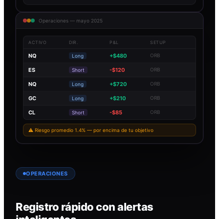
Operaciones — mayo 2025
ACTIVO
DIR.
P&L
SETUP
NQ
+$480
ORB
Long
ES
-$120
ORB
Short
NQ
+$720
ORB
Long
GC
+$210
ORB
Long
CL
-$85
ORB
Short
⚠ Riesgo promedio 1.4% — por encima de tu objetivo
OPERACIONES
Registro rápido con alertas