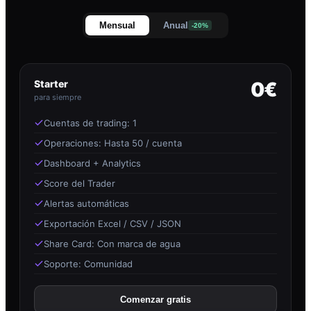
Mensual
Anual
-20%
Starter
0€
para siempre
Cuentas de trading: 1
Operaciones: Hasta 50 / cuenta
Dashboard + Analytics
Score del Trader
Alertas automáticas
Exportación Excel / CSV / JSON
Share Card: Con marca de agua
Soporte: Comunidad
Comenzar gratis