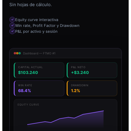
Sin hojas de cálculo.
Equity curve interactiva
Win rate, Profit Factor y Drawdown
P&L por activo y sesión
Dashboard — FTMO #1
CAPITAL ACTUAL
P&L NETO
$103.240
+$3.240
WIN RATE
DRAWDOWN
68.4%
1.2%
EQUITY CURVE