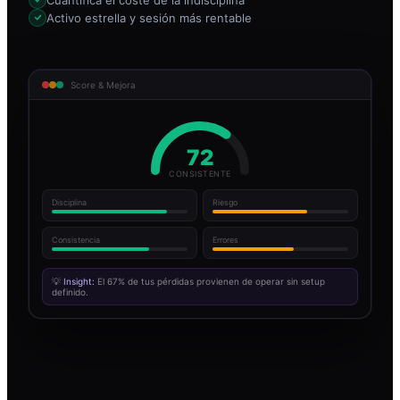
Activo estrella y sesión más rentable
Score & Mejora
72
CONSISTENTE
Disciplina
Riesgo
Consistencia
Errores
💡
Insight:
El 67% de tus pérdidas provienen de operar sin setup
definido.